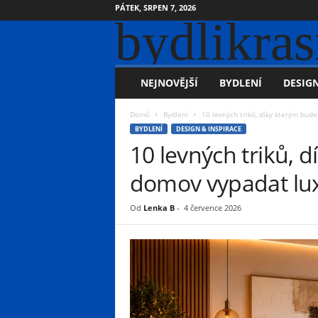
PÁTEK, SRPEN 7, 2026
bydlikras
NEJNOVĚJŠÍ
BYDLENÍ
DESIGN
Domů
Bydlení
10 levných triků, díky kterým bud
BYDLENÍ
DESIGN & INSPIRACE
10 levných triků, 
domov vypadat lux
Od
Lenka B
-
4 července 2026