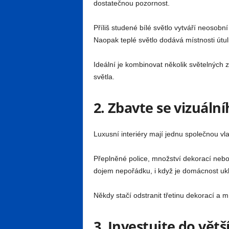
dostatečnou pozornost.
Příliš studené bílé světlo vytváří neosob
Naopak teplé světlo dodává místnosti útul
Ideální je kombinovat několik světelných z
světla.
2. Zbavte se vizuáln
Luxusní interiéry mají jednu společnou v
Přeplněné police, množství dekorací neb
dojem nepořádku, i když je domácnost ukl
Někdy stačí odstranit třetinu dekorací a 
3. Investujte do vět