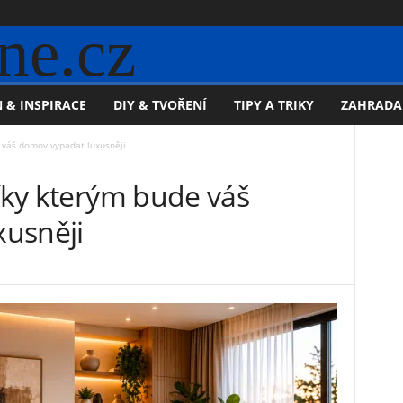
ne.cz
 & INSPIRACE
DIY & TVOŘENÍ
TIPY A TRIKY
ZAHRADA
e váš domov vypadat luxusněji
díky kterým bude váš
usněji