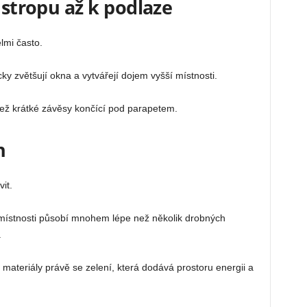
 stropu až k podlaze
elmi často.
 zvětšují okna a vytvářejí dojem vyšší místnosti.
než krátké závěsy končící pod parapetem.
n
it.
 místnosti působí mnohem lépe než několik drobných
.
 materiály právě se zelení, která dodává prostoru energii a