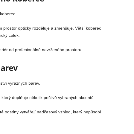
 koberec.
prostor opticky rozděluje a zmenšuje. Větší koberec
ický celek.
teriér od profesionálně navrženého prostoru.
barev
ství výrazných barev.
 který doplňuje několik pečlivě vybraných akcentů.
té odstíny vytvářejí nadčasový vzhled, který nepůsobí