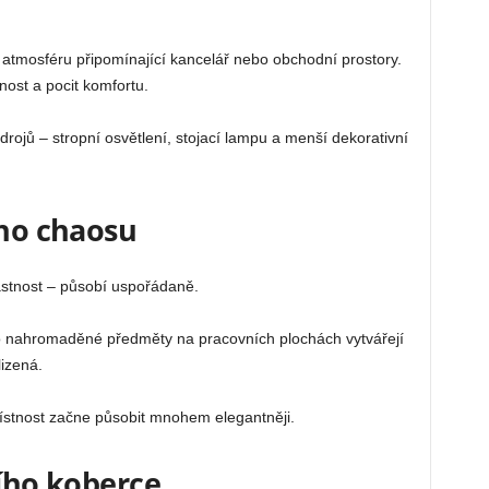
ní atmosféru připomínající kancelář nebo obchodní prostory.
nost a pocit komfortu.
drojů – stropní osvětlení, stojací lampu a menší dekorativní
ího chaosu
lastnost – působí uspořádaně.
o nahromaděné předměty na pracovních plochách vytvářejí
izená.
místnost začne působit mnohem elegantněji.
šího koberce