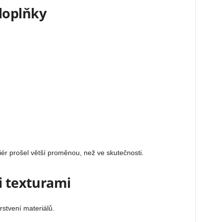
doplňky
riér prošel větší proměnou, než ve skutečnosti.
i texturami
rstvení materiálů.