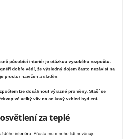
xusně působící interiér je otázkou vysokého rozpočtu.
gnéři dobře vědí, že výsledný dojem často nezávisí na
e prostor navržen a sladěn.
ozpočtem lze dosáhnout výrazné proměny. Stačí se
překvapivě velký vliv na celkový vzhled bydlení.
světlení za teplé
 každého interiéru. Přesto mu mnoho lidí nevěnuje