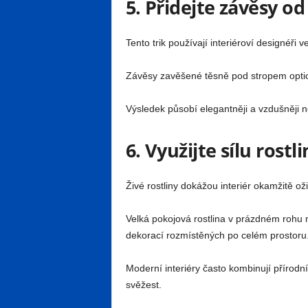
5. Přidejte závěsy od
Tento trik používají interiéroví designéři v
Závěsy zavěšené těsně pod stropem opticky
Výsledek působí elegantněji a vzdušněji 
6. Využijte sílu rostli
Živé rostliny dokážou interiér okamžitě oživ
Velká pokojová rostlina v prázdném rohu
dekorací rozmístěných po celém prostoru
Moderní interiéry často kombinují přírodní
svěžest.