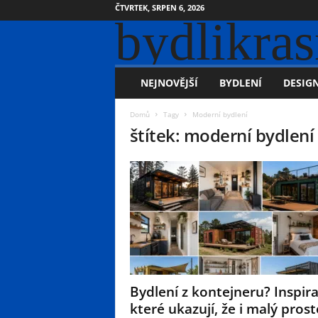
ČTVRTEK, SRPEN 6, 2026
bydlikras
NEJNOVĚJŠÍ
BYDLENÍ
DESIGN
Domů
Tagy
Moderní bydlení
štítek: moderní bydlení
Bydlení z kontejneru? Inspira
které ukazují, že i malý prost