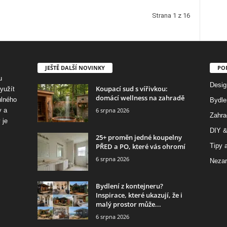
Strana 1 z 16
JEŠTĚ DALŠÍ NOVINKY
PO
u
Desig
Koupací sud s vířivkou:
využít
domácí wellness na zahradě
ulného
Bydle
6 srpna 2026
y a
Zahra
 je
DIY &
25+ proměn jedné koupelny
PŘED a PO, které vás ohromí
Tipy a
6 srpna 2026
Nezar
Bydlení z kontejneru?
Inspirace, které ukazují, že i
malý prostor může...
6 srpna 2026