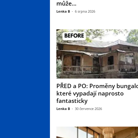
může...
Lenka B
-
6 srpna 2026
PŘED a PO: Proměny bungal
které vypadají naprosto
fantasticky
Lenka B
-
30 července 2026