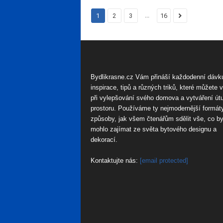
...
1
2
3
16
Bydlikrasne.cz Vám přináší každodenní dávk
inspirace, tipů a různých triků, které můžete 
při vylepšování svého domova a vytváření út
prostoru. Používáme ty nejmodernější formát
způsoby, jak všem čtenářům sdělit vše, co by
mohlo zajímat ze světa bytového designu a
dekorací.
Kontaktujte nás:
[email protected]