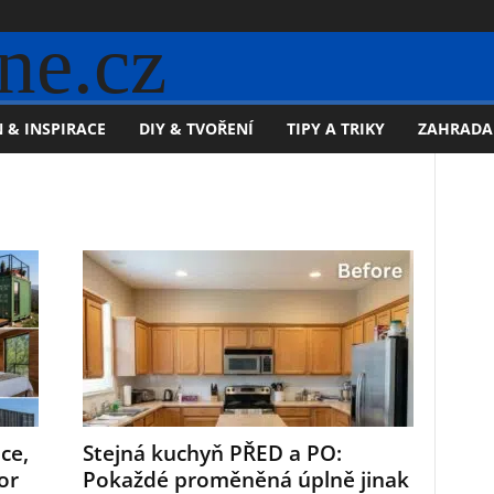
ne.cz
 & INSPIRACE
DIY & TVOŘENÍ
TIPY A TRIKY
ZAHRADA
ce,
Stejná kuchyň PŘED a PO:
or
Pokaždé proměněná úplně jinak