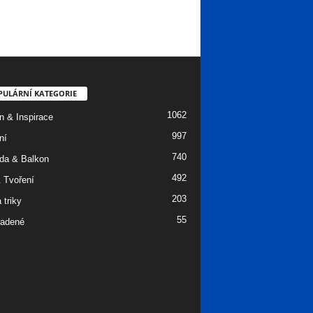
PULÁRNÍ KATEGORIE
1062
n & Inspirace
997
ní
740
da & Balkon
492
 Tvoření
203
 triky
55
adené