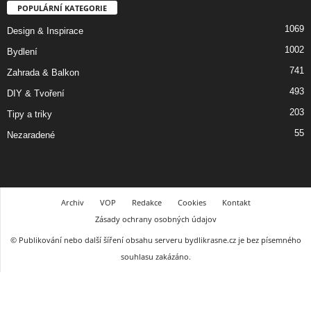
POPULÁRNÍ KATEGORIE
1069
Design & Inspirace
1002
Bydlení
741
Zahrada & Balkon
493
DIY & Tvoření
203
Tipy a triky
55
Nezaradené
Archiv
VOP
Redakce
Cookies
Kontakt
Zásady ochrany osobných údajov
© Publikování nebo další šíření obsahu serveru bydlikrasne.cz je bez písemného
souhlasu zakázáno.