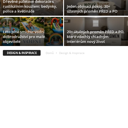
Dřevěné paletové dekorace s
rustikálním kouzlem: bedýnky,
Jeden obývací pokoj: 30+
police a květináče
úžasných proměn PŘED a PO
Léto plné smíchu: vodní
20+ útulných proměn PŘED a PO,
dobrodružství pro malé
které vdechly chladným
objevitele
interiérům nový život
DESIGN & INSPIRACE
Domů
Design & Inspirace