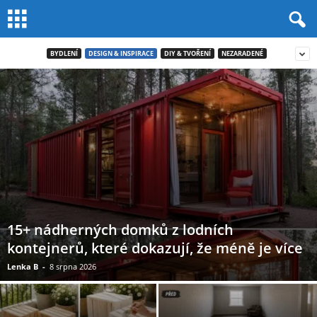
BYDLENÍ
DESIGN & INSPIRACE
DIY & TVOŘENÍ
NEZARADENÉ
15+ nádherných domků z lodních
kontejnerů, které dokazují, že méně je více
Lenka B
-
8 srpna 2026