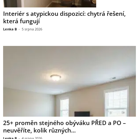
Interiér s atypickou dispozicí: chytrá řešení,
která fungují
Lenka B
-
5 srpna 2026
25+ proměn stejného obýváku PŘED a PO –
neuvěříte, kolik různých...
Lenka B
-
4 srpna 2026