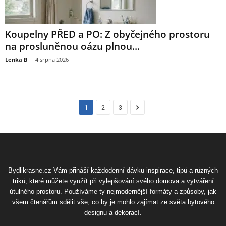
Koupelny PŘED a PO: Z obyčejného prostoru
na prosluněnou oázu plnou...
Lenka B
-
4 srpna 2026
1
2
3
Bydlikrasne.cz Vám přináší každodenní dávku inspirace, tipů a různých
triků, které můžete využít při vylepšování svého domova a vytváření
útulného prostoru. Používáme ty nejmodernější formáty a způsoby, jak
všem čtenářům sdělit vše, co by je mohlo zajímat ze světa bytového
designu a dekorací.