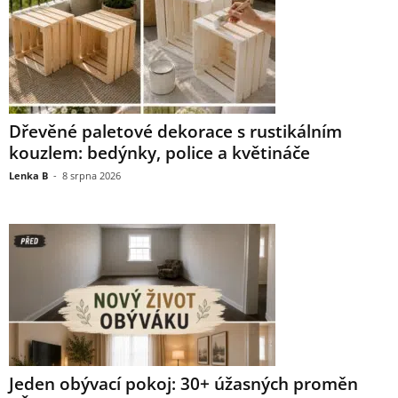
Dřevěné paletové dekorace s rustikálním
kouzlem: bedýnky, police a květináče
Lenka B
-
8 srpna 2026
Jeden obývací pokoj: 30+ úžasných proměn