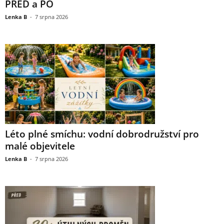
PŘED a PO
Lenka B
-
7 srpna 2026
Léto plné smíchu: vodní dobrodružství pro
malé objevitele
Lenka B
-
7 srpna 2026