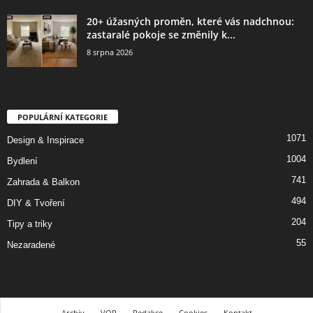
20+ úžasných proměn, které vás nadchnou:
zastaralé pokoje se změnily k...
8 srpna 2026
POPULÁRNÍ KATEGORIE
1071
Design & Inspirace
1004
Bydlení
741
Zahrada & Balkon
494
DIY & Tvoření
204
Tipy a triky
55
Nezaradené
Archiv
VOP
Redakce
Cookies
Kontakt