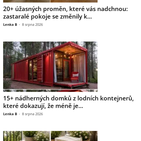
20+ úžasných proměn, které vás nadchnou:
zastaralé pokoje se změnily k...
Lenka B
-
8 srpna 2026
15+ nádherných domků z lodních kontejnerů,
které dokazují, že méně je...
Lenka B
-
8 srpna 2026