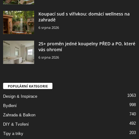
Koupací sud s vířivkou: domácí wellness na
zahradě
6 srpna 2026
25+ proměn jedné koupelny PŘED a PO, které
vás ohromí
6 srpna 2026
POPULÁRNÍ KATEGORIE
1063
Design & Inspirace
998
Bydlení
740
Zahrada & Balkon
492
DIY & Tvoření
203
Tipy a triky