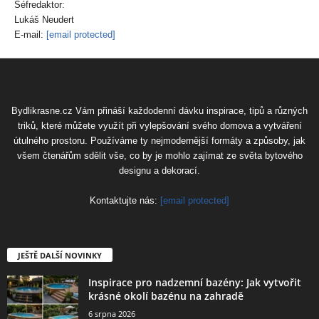
Šéfredaktor:
Lukáš Neudert
E-mail:
[email protected]
Bydlikrasne.cz Vám přináší každodenní dávku inspirace, tipů a různých
triků, které můžete využít při vylepšování svého domova a vytváření
útulného prostoru. Používáme ty nejmodernější formáty a způsoby, jak
všem čtenářům sdělit vše, co by je mohlo zajímat ze světa bytového
designu a dekorací.
Kontaktujte nás:
[email protected]
JEŠTĚ DALŠÍ NOVINKY
Inspirace pro nadzemní bazény: Jak vytvořit
krásné okolí bazénu na zahradě
6 srpna 2026