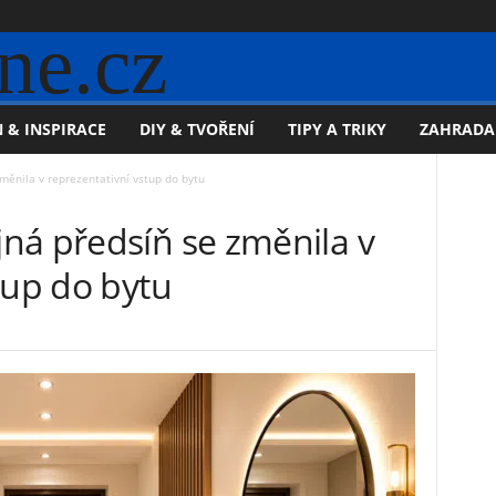
ne.cz
 & INSPIRACE
DIY & TVOŘENÍ
TIPY A TRIKY
ZAHRADA
měnila v reprezentativní vstup do bytu
ná předsíň se změnila v
tup do bytu