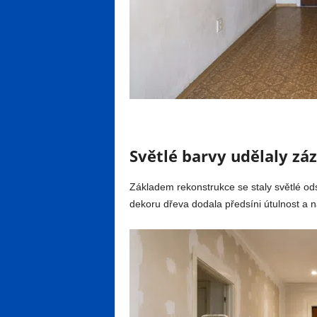
Světlé barvy udělaly zá
Základem rekonstrukce se staly světlé ods
dekoru dřeva dodala předsíni útulnost a 