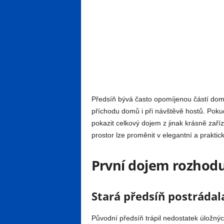
Předsíň bývá často opomíjenou částí domo
příchodu domů i při návštěvě hostů. Pok
pokazit celkový dojem z jinak krásně zaří
prostor lze proměnit v elegantní a prakti
První dojem rozhodu
Stará předsíň postrádala
Původní předsíň trápil nedostatek úložnýc