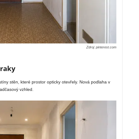
Zdroj: pinterest.com
zraky
tíny stěn, které prostor opticky otevřely. Nová podlaha v
nadčasový vzhled.