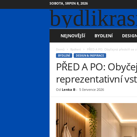
SOBOTA, SRPEN 8, 2026
bydlikras
NEJNOVĚJŠÍ
BYDLENÍ
DESIGN
Domů
Bydlení
PŘED A PO: Obyčejná předsíň se z
BYDLENÍ
DESIGN & INSPIRACE
PŘED A PO: Obyčej
reprezentativní vs
Od
Lenka B
-
5 července 2026