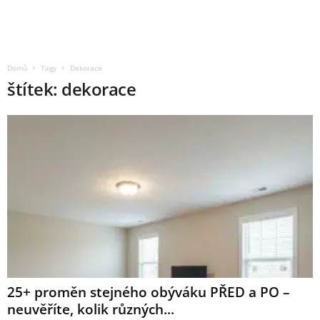
Domů
Tagy
Dekorace
štítek: dekorace
25+ proměn stejného obýváku PŘED a PO –
neuvěříte, kolik různých...