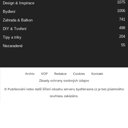
1075
Design & Inspirace
1006
Bydlení
741
Zahrada & Balkon
498
DIY & Tvoření
204
Tipy a triky
55
Nezaradené
Archiv
VOP
Redakce
Cookies
Kontakt
Zásady ochrany osobných údajov
© Publikování nebo další šíření obsahu serveru bydlikrasne.cz je bez písemného
souhlasu zakázáno.