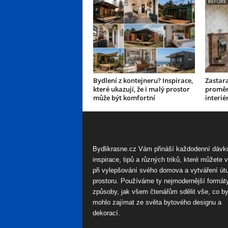
Bydlení z kontejneru? Inspirace,
Zastar
které ukazují, že i malý prostor
proměn
může být komfortní
interié
Bydlikrasne.cz Vám přináší každodenní dávk
inspirace, tipů a různých triků, které můžete 
při vylepšování svého domova a vytváření út
prostoru. Používáme ty nejmodernější formát
způsoby, jak všem čtenářům sdělit vše, co by
mohlo zajímat ze světa bytového designu a
dekorací.