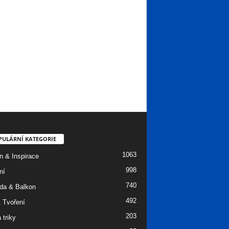
PULÁRNÍ KATEGORIE
1063
n & Inspirace
998
ní
740
da & Balkon
492
 Tvoření
203
 triky