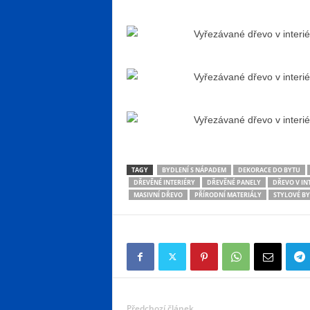
TAGY
BYDLENÍ S NÁPADEM
DEKORACE DO BYTU
DŘEVĚNÉ INTERIÉRY
DŘEVĚNÉ PANELY
DŘEVO V IN
MASIVNÍ DŘEVO
PŘÍRODNÍ MATERIÁLY
STYLOVÉ BY
Předchozí článek