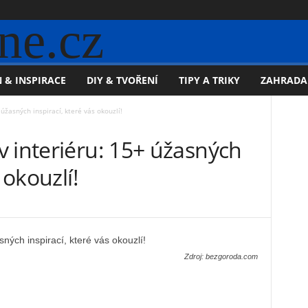
ne.cz
 & INSPIRACE
DIY & TVOŘENÍ
TIPY A TRIKY
ZAHRADA
úžasných inspirací, které vás okouzlí!
 interiéru: 15+ úžasných
 okouzlí!
Zdroj: bezgoroda.com