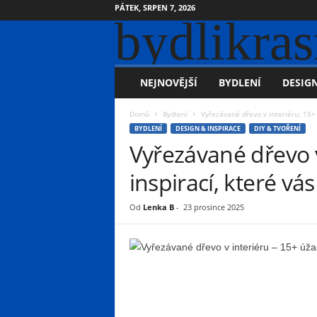
PÁTEK, SRPEN 7, 2026
bydlikras
NEJNOVĚJŠÍ
BYDLENÍ
DESIGN
Domů
Bydlení
Vyřezávané dřevo v interiéru: 15+ 
BYDLENÍ
DESIGN & INSPIRACE
DIY & TVOŘENÍ
Vyřezávané dřevo v
inspirací, které vás
Od
Lenka B
-
23 prosince 2025