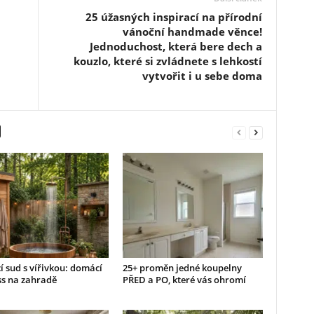
25 úžasných inspirací na přírodní
vánoční handmade věnce!
Jednoduchost, která bere dech a
kouzlo, které si zvládnete s lehkostí
vytvořit i u sebe doma
 sud s vířivkou: domácí
25+ proměn jedné koupelny
ss na zahradě
PŘED a PO, které vás ohromí