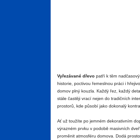
Vyřezávané dřevo
patří k těm nadčasový
historie, poctivou řemeslnou práci i hřeji
domov plný kouzla. Každý řez, každý deta
stále častěji vrací nejen do tradičních inte
prostorů, kde působí jako dokonalý kontra
Ať už toužíte po jemném dekorativním dop
výrazném prvku v podobě masivních dveří
proměnit atmosféru domova. Dodá prostoru