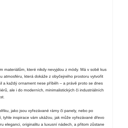
m materiálům, které nikdy nevyjdou z módy. Má v sobě kus
vou atmosféru, která dokáže z obyčejného prostoru vytvořit
il a každý ornament nese příběh – a právě proto se dnes
riérů, ale i do moderních, minimalistických či industriálních
st.
lňku, jako jsou vyřezávané rámy či panely, nebo po
, tyhle inspirace vám ukážou, jak může vyřezávané dřevo
 eleganci, originalitu a luxusní nádech, a přitom zůstane