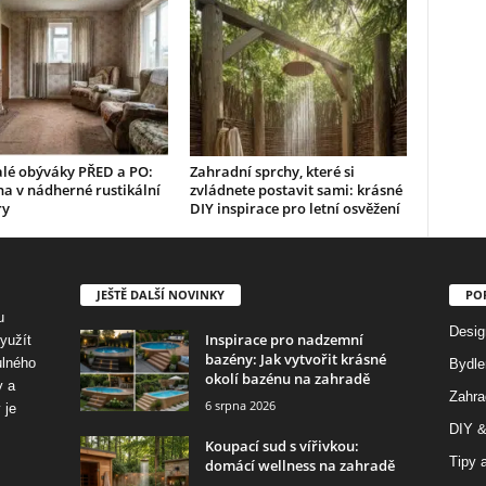
alé obýváky PŘED a PO:
Zahradní sprchy, které si
a v nádherné rustikální
zvládnete postavit sami: krásné
ry
DIY inspirace pro letní osvěžení
JEŠTĚ DALŠÍ NOVINKY
PO
u
Desig
Inspirace pro nadzemní
využít
bazény: Jak vytvořit krásné
ulného
Bydle
okolí bazénu na zahradě
y a
Zahra
6 srpna 2026
 je
DIY &
Koupací sud s vířivkou:
Tipy a
domácí wellness na zahradě