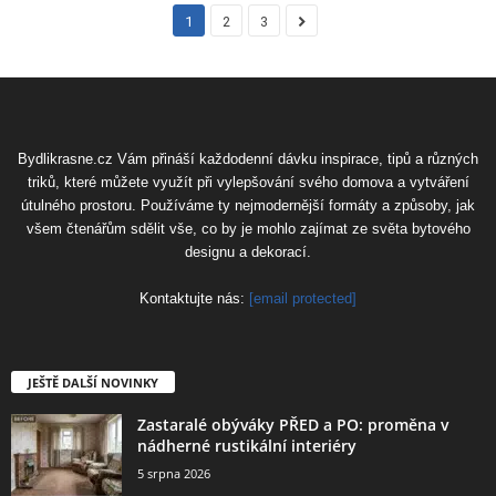
1
2
3
Bydlikrasne.cz Vám přináší každodenní dávku inspirace, tipů a různých
triků, které můžete využít při vylepšování svého domova a vytváření
útulného prostoru. Používáme ty nejmodernější formáty a způsoby, jak
všem čtenářům sdělit vše, co by je mohlo zajímat ze světa bytového
designu a dekorací.
Kontaktujte nás:
[email protected]
JEŠTĚ DALŠÍ NOVINKY
Zastaralé obýváky PŘED a PO: proměna v
nádherné rustikální interiéry
5 srpna 2026