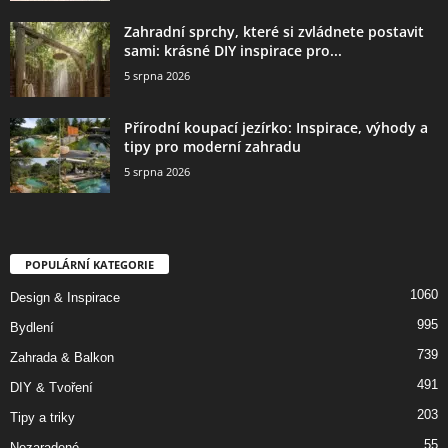
Zahradní sprchy, které si zvládnete postavit
sami: krásné DIY inspirace pro...
5 srpna 2026
Přírodní koupací jezírko: Inspirace, výhody a
tipy pro moderní zahradu
5 srpna 2026
POPULÁRNÍ KATEGORIE
1060
Design & Inspirace
995
Bydlení
739
Zahrada & Balkon
491
DIY & Tvoření
203
Tipy a triky
55
Nezaradené