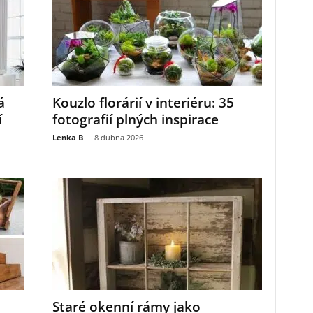
á
Kouzlo florárií v interiéru: 35
í
fotografií plných inspirace
Lenka B
-
8 dubna 2026
Staré okenní rámy jako