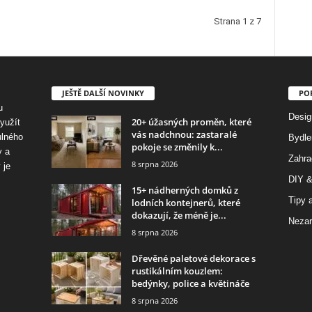
Strana 1 z 7
JEŠTĚ DALŠÍ NOVINKY
PO
u
Desig
20+ úžasných proměn, které
využít
vás nadchnou: zastaralé
ulného
Bydle
pokoje se změnily k...
y a
Zahra
8 srpna 2026
 je
DIY &
15+ nádherných domků z
Tipy a
lodních kontejnerů, které
dokazují, že méně je...
Nezar
8 srpna 2026
Dřevěné paletové dekorace s
rustikálním kouzlem:
bedýnky, police a květináče
8 srpna 2026