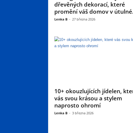
dřevěných dekorací, které
promění váš domov v útulné.
Lenka B
-
27 března 2026
10+ okouzlujících jídelen, kte
vás svou krásou a stylem
naprosto ohromí
Lenka B
-
3 března 2026