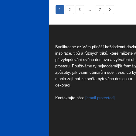
...
1
2
3
7
Bydlikrasne.cz Vám přináší každodenní dávk
inspirace, tipů a různých triků, které můžete 
při vylepšování svého domova a vytváření út
prostoru. Používáme ty nejmodernější formát
způsoby, jak všem čtenářům sdělit vše, co by
mohlo zajímat ze světa bytového designu a
dekorací.
Kontaktujte nás:
[email protected]