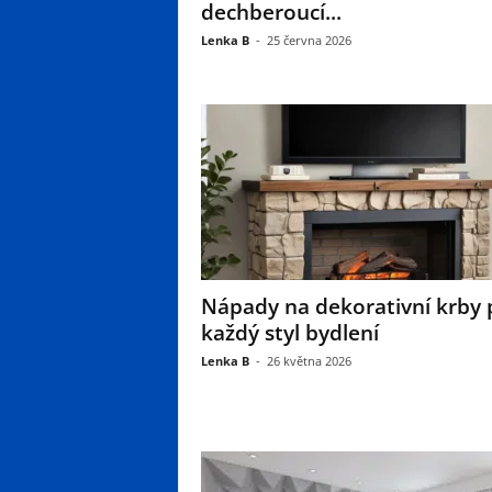
dechberoucí...
Lenka B
-
25 června 2026
Nápady na dekorativní krby 
každý styl bydlení
Lenka B
-
26 května 2026