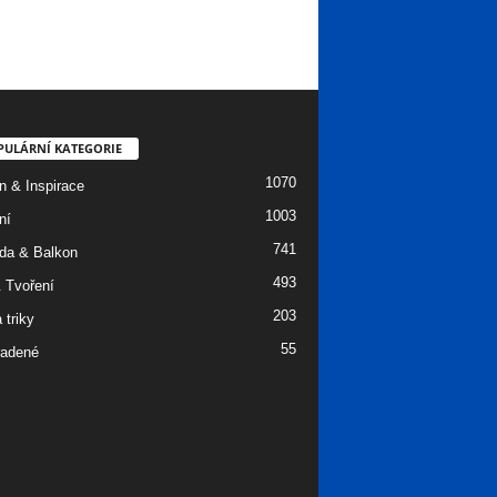
PULÁRNÍ KATEGORIE
1070
n & Inspirace
1003
ní
741
da & Balkon
493
 Tvoření
203
 triky
55
adené