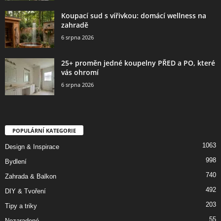
Koupací sud s vířivkou: domácí wellness na
zahradě
6 srpna 2026
25+ proměn jedné koupelny PŘED a PO, které
vás ohromí
6 srpna 2026
POPULÁRNÍ KATEGORIE
1063
Design & Inspirace
998
Bydlení
740
Zahrada & Balkon
492
DIY & Tvoření
203
Tipy a triky
55
Nezaradené