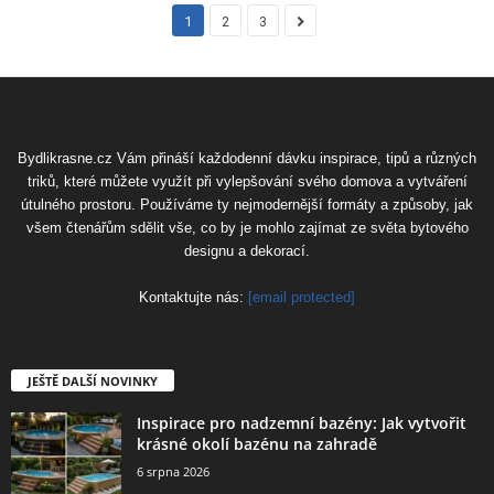
1
2
3
Bydlikrasne.cz Vám přináší každodenní dávku inspirace, tipů a různých
triků, které můžete využít při vylepšování svého domova a vytváření
útulného prostoru. Používáme ty nejmodernější formáty a způsoby, jak
všem čtenářům sdělit vše, co by je mohlo zajímat ze světa bytového
designu a dekorací.
Kontaktujte nás:
[email protected]
JEŠTĚ DALŠÍ NOVINKY
Inspirace pro nadzemní bazény: Jak vytvořit
krásné okolí bazénu na zahradě
6 srpna 2026