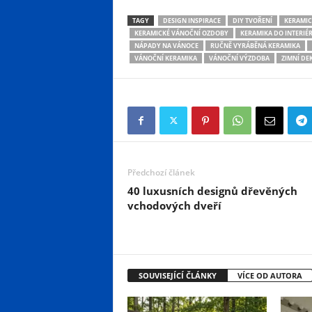
TAGY
DESIGN INSPIRACE
DIY TVOŘENÍ
KERAMIC
KERAMICKÉ VÁNOČNÍ OZDOBY
KERAMIKA DO INTERIÉ
NÁPADY NA VÁNOCE
RUČNĚ VYRÁBĚNÁ KERAMIKA
VÁNOČNÍ KERAMIKA
VÁNOČNÍ VÝZDOBA
ZIMNÍ DE
Předchozí článek
40 luxusních designů dřevěných
vchodových dveří
SOUVISEJÍCÍ ČLÁNKY
VÍCE OD AUTORA