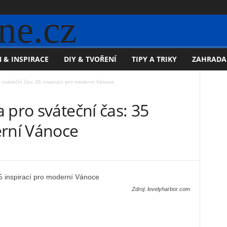
ne.cz
 & INSPIRACE
DIY & TVOŘENÍ
TIPY A TRIKY
ZAHRADA
 sváteční čas: 35 inspirací pro moderní Vánoce
 pro sváteční čas: 35
erní Vánoce
Zdroj: lovelyharbor.com