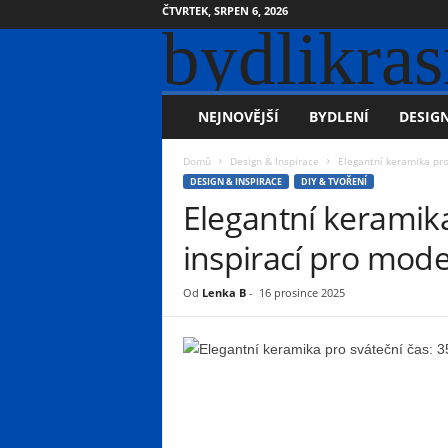
ČTVRTEK, SRPEN 6, 2026
bydlikras
NEJNOVĚJŠÍ
BYDLENÍ
DESIGN
Domů
Design & Inspirace
Elegantní keramika pro
DESIGN & INSPIRACE
DIY & TVOŘENÍ
Elegantní keramika
inspirací pro mod
Od
Lenka B
-
16 prosince 2025