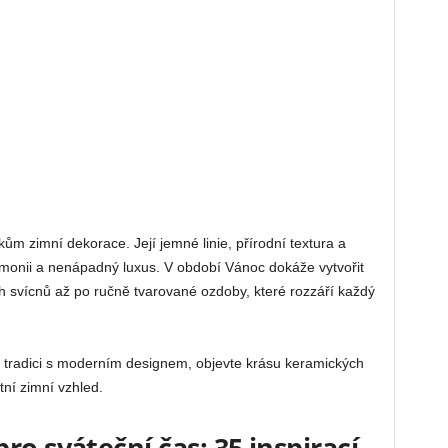
ům zimní dekorace. Její jemné linie, přírodní textura a
harmonii a nenápadný luxus. V období Vánoc dokáže vytvořit
h svícnů až po ručně tvarované ozdoby, které rozzáří každý
it tradici s moderním designem, objevte krásu keramických
tní zimní vzhled.
ro sváteční čas: 35 inspirací