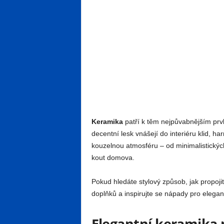
Keramika
patří k těm nejpůvabnějším prvk
decentní lesk vnášejí do interiéru klid, 
kouzelnou atmosféru – od minimalistickýc
kout domova.
Pokud hledáte stylový způsob, jak propoj
doplňků a inspirujte se nápady pro elegan
Elegantní keramika p