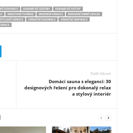
KÉ DEKORACE
KERAMICKÉ OZDOBY
KERAMICKÉ SVÍCNY
RU
KREATIVNÍ TVOŘENÍ
MODERNÍ VÁNOCE
MODERNÍ ZIMNÍ VZHLED
STYLOVÉ VÁNOCE
VÁNOČNÍ DEKORACE
VÁNOČNÍ INSPIRACE
KORACE
Další článek
Domácí sauna s elegancí: 30
designových řešení pro dokonalý relax
a stylový interiér