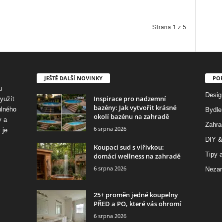
Strana 1 z 5
JEŠTĚ DALŠÍ NOVINKY
PO
u
Desig
Inspirace pro nadzemní
využít
bazény: Jak vytvořit krásné
ulného
Bydle
okolí bazénu na zahradě
y a
Zahra
6 srpna 2026
 je
DIY &
Koupací sud s vířivkou:
Tipy a
domácí wellness na zahradě
6 srpna 2026
Nezar
25+ proměn jedné koupelny
PŘED a PO, které vás ohromí
6 srpna 2026