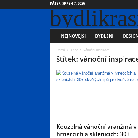
PÁTEK, SRPEN 7, 2026
bydlikras
NEJNOVĚJŠÍ
BYDLENÍ
DESIGN
Domů
Tagy
Vánoční inspirace
štítek: vánoční inspirac
Kouzelná vánoční aranžmá v
hrnečcích a sklenicích: 30+