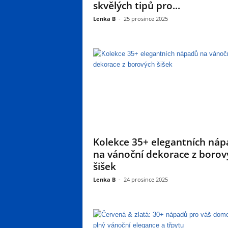
skvělých tipů pro...
Lenka B
-
25 prosince 2025
Kolekce 35+ elegantních ná
na vánoční dekorace z borov
šišek
Lenka B
-
24 prosince 2025