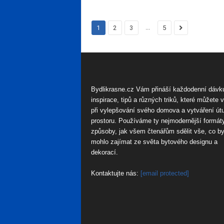
...
1
2
3
5
Bydlikrasne.cz Vám přináší každodenní dávk
inspirace, tipů a různých triků, které můžete 
při vylepšování svého domova a vytváření út
prostoru. Používáme ty nejmodernější formát
způsoby, jak všem čtenářům sdělit vše, co by
mohlo zajímat ze světa bytového designu a
dekorací.
Kontaktujte nás:
[email protected]