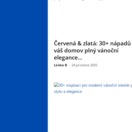
Červená & zlatá: 30+ nápadů
váš domov plný vánoční
elegance...
Lenka B
-
24 prosince 2025