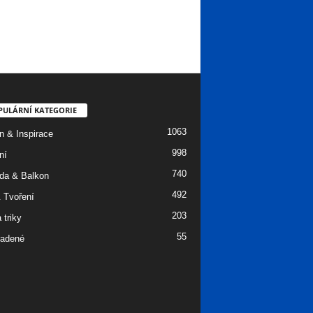
PULÁRNÍ KATEGORIE
1063
n & Inspirace
998
ní
740
da & Balkon
492
 Tvoření
203
 triky
55
adené