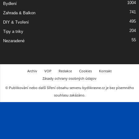
1004
Bydlení
741
Zahrada & Balkon
495
DIY & Tvoření
204
Tipy a triky
55
Nezaradené
Archiv
VOP
Redakce
Cookies
Kontakt
Zásady ochrany osobných údajov
© Publikování nebo další šíření obsahu serveru bydlikrasne.cz je bez písemného
souhlasu zakázáno.