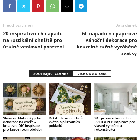
Předchozí článek
Další článek
20 inspirativních nápadů
60 nápadů na papírové
na rustikální ohniště pro
vánoční dekorace pro
útulné venkovní posezení
kouzelné ručně vyráběné
svátky
SOUVISEJÍCÍ ČLÁNKY
VÍCE OD AUTORA
Slaměné klobouky jako
Dětské tvoření z listů,
20+ proměn koupelen
dekorace na dveře –
květin a přírodních
PŘED a PO: Inspirace pro
kreativní DIY inspirace
pokladů
vlastní vysněnou
pro každé roční období
rekonstrukci