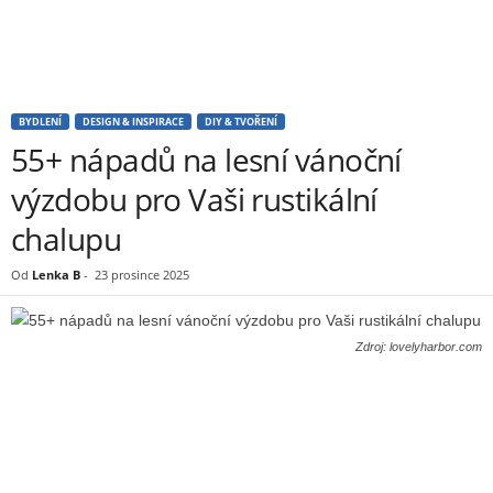
BYDLENÍ
DESIGN & INSPIRACE
DIY & TVOŘENÍ
55+ nápadů na lesní vánoční
výzdobu pro Vaši rustikální
chalupu
Od
Lenka B
-
23 prosince 2025
Zdroj: lovelyharbor.com