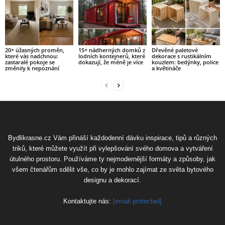
20+ úžasných proměn,
15+ nádherných domků z
Dřevěné paletové
které vás nadchnou:
lodních kontejnerů, které
dekorace s rustikálním
zastaralé pokoje se
dokazují, že méně je více
kouzlem: bedýnky, police
změnily k nepoznání
a květináče
Bydlikrasne.cz Vám přináší každodenní dávku inspirace, tipů a různých
triků, které můžete využít při vylepšování svého domova a vytváření
útulného prostoru. Používáme ty nejmodernější formáty a způsoby, jak
všem čtenářům sdělit vše, co by je mohlo zajímat ze světa bytového
designu a dekorací.
Kontaktujte nás:
[email protected]