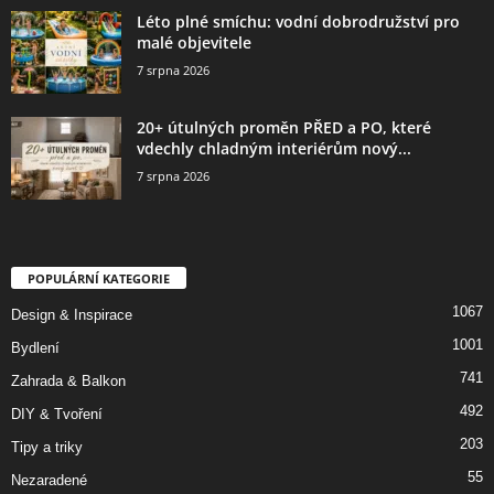
Léto plné smíchu: vodní dobrodružství pro
malé objevitele
7 srpna 2026
20+ útulných proměn PŘED a PO, které
vdechly chladným interiérům nový...
7 srpna 2026
POPULÁRNÍ KATEGORIE
1067
Design & Inspirace
1001
Bydlení
741
Zahrada & Balkon
492
DIY & Tvoření
203
Tipy a triky
55
Nezaradené