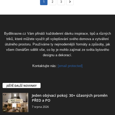
1
2
3
Bydlikrasne.cz Vám přináší každodenní dávku inspirace, tipů a různých
triků, které můžete využít při vylepšování svého domova a vytváření
útulného prostoru. Používáme ty nejmodernější formáty a způsoby, jak
všem čtenářům sdělit vše, co by je mohlo zajímat ze světa bytového
designu a dekorací.
Kontaktujte nás:
[email protected]
JEŠTĚ DALŠÍ NOVINKY
Jeden obývací pokoj: 30+ úžasných proměn
PŘED a PO
7 srpna 2026