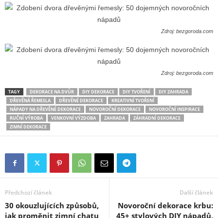
Zdroj: bezgoroda.com
Zdroj: bezgoroda.com
TAGY
DEKORACE NA DVŮR
DIY DEKORACE
DIY TVOŘENÍ
DIY ZAHRADA
DŘEVĚNÁ ŘEMESLA
DŘEVĚNÉ DEKORACE
KREATIVNÍ TVOŘENÍ
NÁPADY NA DŘEVĚNÉ DEKORACE
NOVOROČNÍ DEKORACE
NOVOROČNÍ INSPIRACE
RUČNÍ VÝROBA
VENKOVNÍ VÝZDOBA
ZAHRADA
ZÁHRADNÍ DEKORACE
ZIMNÍ DEKORACE
Předchozí článek
Další článek
30 okouzlujících způsobů,
Novoroční dekorace krbu:
jak proměnit zimní chatu
45+ stylových DIY nápadů,