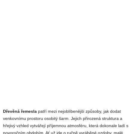
Dřevěná řemesla
patří mezi nejoblíbenější způsoby, jak dodat
venkovnímu prostoru osobitý šarm. Jejich přirozená struktura a
hřejivý vzhled vytvářejí příjemnou atmosféru, která dokonale ladí s
novoročním obdobím. Ať už jde o ručně vyráběné ozdoby, malé