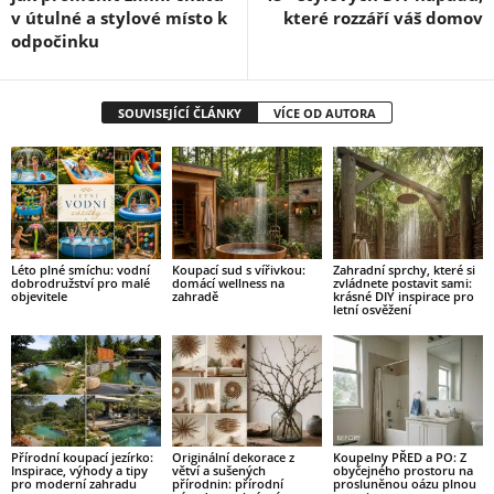
v útulné a stylové místo k
které rozzáří váš domov
odpočinku
SOUVISEJÍCÍ ČLÁNKY
VÍCE OD AUTORA
Léto plné smíchu: vodní
Koupací sud s vířivkou:
Zahradní sprchy, které si
dobrodružství pro malé
domácí wellness na
zvládnete postavit sami:
objevitele
zahradě
krásné DIY inspirace pro
letní osvěžení
Přírodní koupací jezírko:
Originální dekorace z
Koupelny PŘED a PO: Z
Inspirace, výhody a tipy
větví a sušených
obyčejného prostoru na
pro moderní zahradu
přírodnin: přírodní
prosluněnou oázu plnou