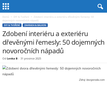
Domů
DIY & Tvoření
Zdobení interiéru a exteriéru dřevěnými řemesly: 50
dojemných novoročních nápadů
DIY & TVOŘENÍ
ZAHRADA & BALKON
Zdobení interiéru a exteriéru
dřevěnými řemesly: 50 dojemných
novoročních nápadů
Od
Lenka B
-
31 prosince 2025
Zdroj: bezgoroda.com