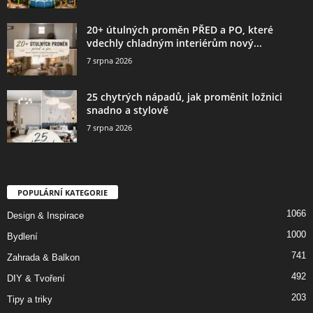
20+ útulných proměn PŘED a PO, které
vdechly chladným interiérům nový...
7 srpna 2026
25 chytrých nápadů, jak proměnit ložnici
snadno a stylově
7 srpna 2026
POPULÁRNÍ KATEGORIE
1066
Design & Inspirace
1000
Bydlení
741
Zahrada & Balkon
492
DIY & Tvoření
203
Tipy a triky