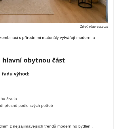
Zdroj: pinterest.com
 kombinaci s přírodními materiály vytvářejí moderní a
hlavní obytnou část
 řadu výhod:
h
ho života
edí přesně podle svých potřeb
edním z nejzajímavějších trendů moderního bydlení.