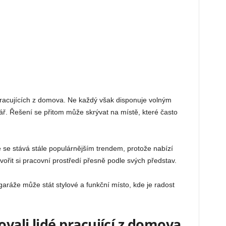
pracujících z domova. Ne každý však disponuje volným
ář. Řešení se přitom může skrývat na místě, které často
se stává stále populárnějším trendem, protože nabízí
vořit si pracovní prostředí přesně podle svých představ.
aráže může stát stylové a funkční místo, kde je radost
ovali lidé pracující z domova