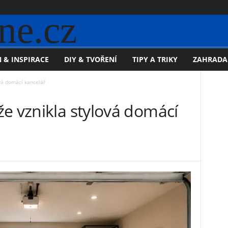
ne.cz
 & INSPIRACE
DIY & TVOŘENÍ
TIPY A TRIKY
ZAHRADA
vá domácí kancelář
e vznikla stylová domácí