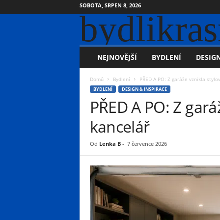
SOBOTA, SRPEN 8, 2026
bydlikras
NEJNOVĚJŠÍ
BYDLENÍ
DESIGN
Domů
Bydlení
PŘED A PO: Z garáže vznikla stylo
BYDLENÍ
DESIGN & INSPIRACE
PŘED A PO: Z garáž
kancelář
Od
Lenka B
-
7 července 2026