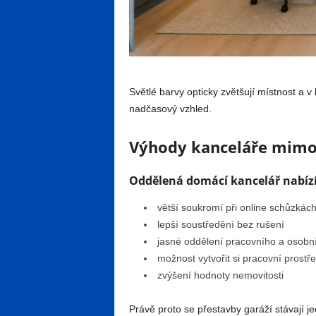
Světlé barvy opticky zvětšují místnost a v
nadčasový vzhled.
Výhody kanceláře mimo 
Oddělená domácí kancelář nabízí
větší soukromí při online schůzkác
lepší soustředění bez rušení
jasné oddělení pracovního a osobní
možnost vytvořit si pracovní prostř
zvýšení hodnoty nemovitosti
Právě proto se přestavby garáží stávají j