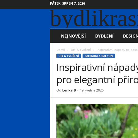
PÁTEK, SRPEN 7, 2026
bydlikras
NEJNOVĚJŠÍ
BYDLENÍ
DESIGN
Domů
DIY & Tvoření
Inspirativní nápady na deko
DIY & TVOŘENÍ
ZAHRADA & BALKON
Inspirativní nápa
pro elegantní přír
Od
Lenka B
-
19 května 2026