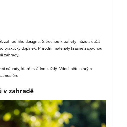
ek zahradního designu. S trochou kreativity může sloužit
bo praktický doplněk. Přírodní materiály krásně zapadnou
ii zahrady.
ými nápady, které zvládne každý. Vdechněte starým
 atmosféru.
ů v zahradě