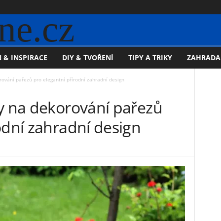
ne.cz
 & INSPIRACE
DIY & TVOŘENÍ
TIPY A TRIKY
ZAHRADA
rování pařezů pro elegantní přírodní zahradní design
dy na dekorování pařezů
odní zahradní design