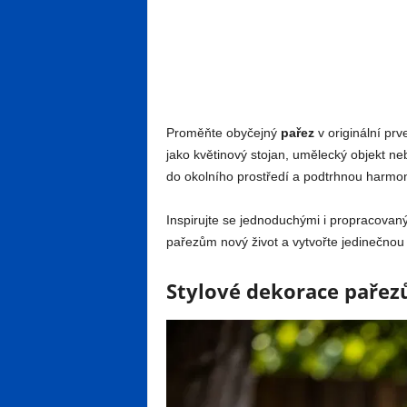
Proměňte obyčejný
pařez
v originální prv
jako květinový stojan, umělecký objekt ne
do okolního prostředí a podtrhnou harmon
Inspirujte se jednoduchými i propracovan
pařezům nový život a vytvořte jedinečnou
Stylové dekorace pařez