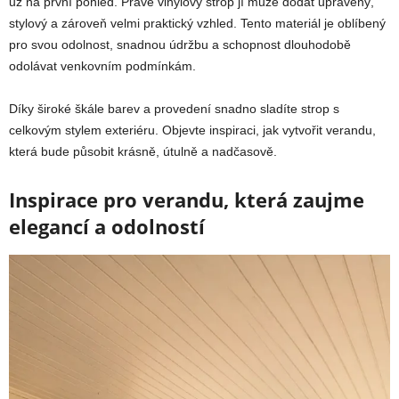
už na první pohled. Právě vinylový strop jí může dodat upravený,
stylový a zároveň velmi praktický vzhled. Tento materiál je oblíbený
pro svou odolnost, snadnou údržbu a schopnost dlouhodobě
odolávat venkovním podmínkám.
Díky široké škále barev a provedení snadno sladíte strop s
celkovým stylem exteriéru. Objevte inspiraci, jak vytvořit verandu,
která bude působit krásně, útulně a nadčasově.
Inspirace pro verandu, která zaujme
elegancí a odolností