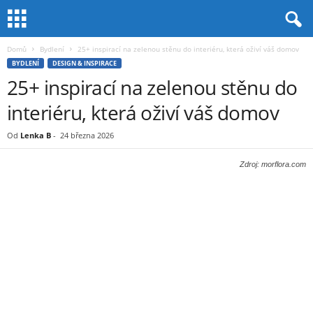
Domů
Bydlení
25+ inspirací na zelenou stěnu do interiéru, která oživí váš domov
BYDLENÍ
DESIGN & INSPIRACE
25+ inspirací na zelenou stěnu do
interiéru, která oživí váš domov
Od
Lenka B
-
24 března 2026
Zdroj: morflora.com