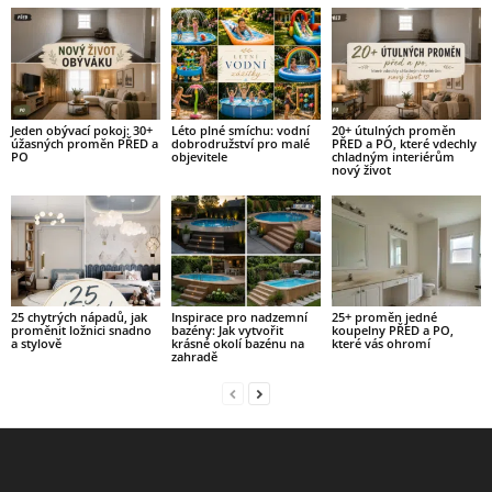
Jeden obývací pokoj: 30+
Léto plné smíchu: vodní
20+ útulných proměn
úžasných proměn PŘED a
dobrodružství pro malé
PŘED a PO, které vdechly
PO
objevitele
chladným interiérům
nový život
25 chytrých nápadů, jak
Inspirace pro nadzemní
25+ proměn jedné
proměnit ložnici snadno
bazény: Jak vytvořit
koupelny PŘED a PO,
a stylově
krásné okolí bazénu na
které vás ohromí
zahradě