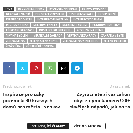
TAGY
BYDLENÍ INSPIRACE
BYDLENÍ S NÁPADEM
BYTOVÉ DOPLŇKY
DEKORACE NA ZEĎ
DEKORACE Z ROSTLIN
DESIGN INSPIRACE
EKO BYDLENÍ
INSPIRACE DO BYTU
INTERIÉROVÉ ROSTLINY
INTERIÉROVÝ DESIGN
MECHOVÁ STĚNA
MECHOVÉ PANELY
MODERNÍ BYDLENÍ
POKOJOVÉ ROSTLINY
PŘÍRODNÍ DEKORACE
ROSTLINY DO INTERIÉRU
ROSTLINY NA STĚNU
TIPY NA BYDLENÍ
VERTIKÁLNÍ ZAHRADA
VERTIKÁLNÍ ZAHRADY
ZAHRADA V BYTĚ
ZELENÁ STĚNA
ZELENÁ STĚNA V BYTĚ
ZELENÁ STĚNA V INTERIÉRU
ZELENÝ INTERIÉR
ŽIVÁ STĚNA
ZÚTULNĚNÍ DOMOVA
Předchozí článek
Další článek
Inspirace pro úzký
Zvýrazněte si váš záhon
pozemek: 30 krásných
obyčejnými kameny! 20+
domů pro město i venkov
skvělých nápadů, jak na to
SOUVISEJÍCÍ ČLÁNKY
VÍCE OD AUTORA