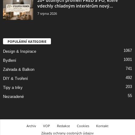
20+ útulných proměn PŘED a PO, které
vdechly chladným interiérům nový...
7 srpna 2026
POPULÁRNÍ KATEGORIE
1067
Design & Inspirace
1001
Bydlení
741
Zahrada & Balkon
492
DIY & Tvoření
203
Tipy a triky
55
Nezaradené
Archiv
VOP
Redakce
Cookies
Kontakt
Zásady ochrany osobných údajov