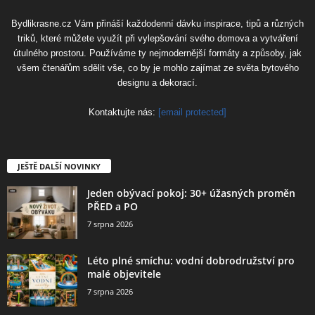
Bydlikrasne.cz Vám přináší každodenní dávku inspirace, tipů a různých
triků, které můžete využít při vylepšování svého domova a vytváření
útulného prostoru. Používáme ty nejmodernější formáty a způsoby, jak
všem čtenářům sdělit vše, co by je mohlo zajímat ze světa bytového
designu a dekorací.
Kontaktujte nás:
[email protected]
JEŠTĚ DALŠÍ NOVINKY
Jeden obývací pokoj: 30+ úžasných proměn
PŘED a PO
7 srpna 2026
Léto plné smíchu: vodní dobrodružství pro
malé objevitele
7 srpna 2026