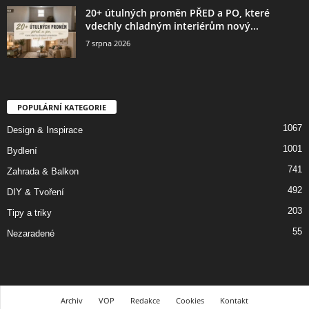
20+ útulných proměn PŘED a PO, které
vdechly chladným interiérům nový...
7 srpna 2026
POPULÁRNÍ KATEGORIE
1067
Design & Inspirace
1001
Bydlení
741
Zahrada & Balkon
492
DIY & Tvoření
203
Tipy a triky
55
Nezaradené
Archiv
VOP
Redakce
Cookies
Kontakt