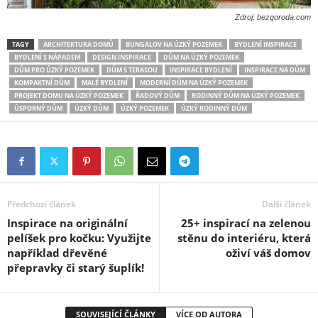
Zdroj: bezgoroda.com
TAGY
ARCHITEKTURA DOMŮ
BUNGALOV NA ÚZKÝ POZEMEK
BYDLENÍ INSPIRACE
BYDLENÍ S NÁPADEM
DESIGN INSPIRACE
DŮM NA ÚZKÝ POZEMEK
DŮM PRO ÚZKÝ POZEMEK
DŮM S TERASOU
INSPIRACE BYDLENÍ
INSPIRACE NA DŮM
KOMPAKTNÍ DŮM
MALÉ BYDLENÍ
MODERNÍ DŮM NA ÚZKÝ POZEMEK
PROJEKT DOMU NA ÚZKÝ POZEMEK
ŘADOVÝ DŮM
RODINNÝ DŮM NA ÚZKÝ POZEMEK
ÚSPORNÝ DŮM
ÚZKÝ DŮM
ÚZKÝ POZEMEK
ÚZKÝ RODINNÝ DŮM
Předchozí článek
Další článek
Inspirace na originální
25+ inspirací na zelenou
pelíšek pro kočku: Využijte
stěnu do interiéru, která
například dřevěné
oživí váš domov
přepravky či starý šuplík!
SOUVISEJÍCÍ ČLÁNKY
VÍCE OD AUTORA