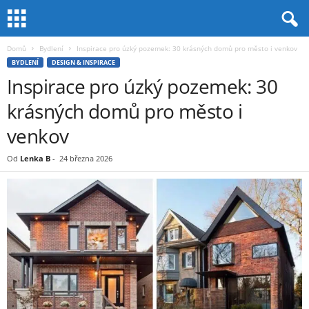
Domů
Bydlení
Inspirace pro úzký pozemek: 30 krásných domů pro město i venkov
BYDLENÍ
DESIGN & INSPIRACE
Inspirace pro úzký pozemek: 30
krásných domů pro město i
venkov
Od
Lenka B
-
24 března 2026