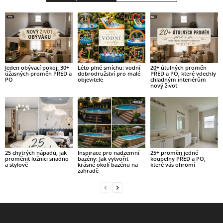
Jeden obývací pokoj: 30+
Léto plné smíchu: vodní
20+ útulných proměn
úžasných proměn PŘED a
dobrodružství pro malé
PŘED a PO, které vdechly
PO
objevitele
chladným interiérům
nový život
25 chytrých nápadů, jak
Inspirace pro nadzemní
25+ proměn jedné
proměnit ložnici snadno
bazény: Jak vytvořit
koupelny PŘED a PO,
a stylově
krásné okolí bazénu na
které vás ohromí
zahradě