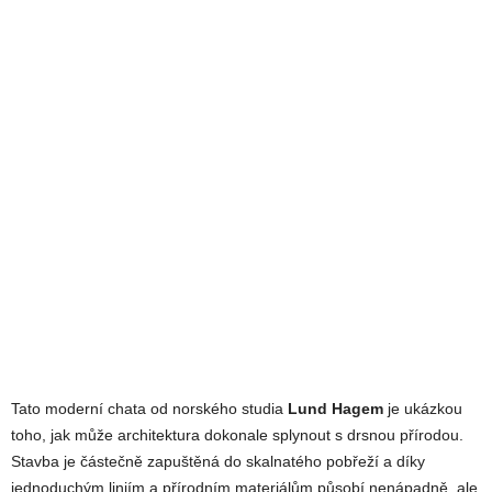
Tato moderní chata od norského studia
Lund Hagem
je ukázkou
toho, jak může architektura dokonale splynout s drsnou přírodou.
Stavba je částečně zapuštěná do skalnatého pobřeží a díky
jednoduchým liniím a přírodním materiálům působí nenápadně, ale