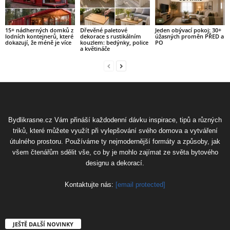
15+ nádherných domků z
Dřevěné paletové
Jeden obývací pokoj: 30+
lodních kontejnerů, které
dekorace s rustikálním
úžasných proměn PŘED a
dokazují, že méně je více
kouzlem: bedýnky, police
PO
a květináče
Bydlikrasne.cz Vám přináší každodenní dávku inspirace, tipů a různých
triků, které můžete využít při vylepšování svého domova a vytváření
útulného prostoru. Používáme ty nejmodernější formáty a způsoby, jak
všem čtenářům sdělit vše, co by je mohlo zajímat ze světa bytového
designu a dekorací.
Kontaktujte nás:
[email protected]
JEŠTĚ DALŠÍ NOVINKY