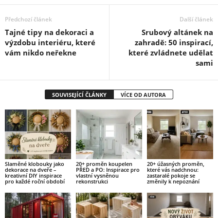
Předchozí článek
Další článek
Tajné tipy na dekoraci a
Srubový altánek na
výzdobu interiéru, které
zahradě: 50 inspirací,
vám nikdo neřekne
které zvládnete udělat
sami
SOUVISEJÍCÍ ČLÁNKY
VÍCE OD AUTORA
Slaměné klobouky jako
20+ proměn koupelen
20+ úžasných proměn,
dekorace na dveře –
PŘED a PO: Inspirace pro
které vás nadchnou:
kreativní DIY inspirace
vlastní vysněnou
zastaralé pokoje se
pro každé roční období
rekonstrukci
změnily k nepoznání