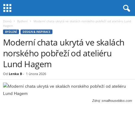
Domů
Bydlení
Moderní chata ukrytá ve skalách norského pobřeží od ateliéru Lund
Hagem
BYDLENÍ
DESIGN & INSPIRACE
Moderní chata ukrytá ve skalách
norského pobřeží od ateliéru
Lund Hagem
Od
Lenka B
-
1 února 2026
Zdroj: smallhousebliss.com