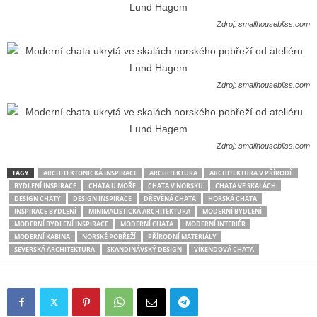
Zdroj: smallhousebliss.com
Zdroj: smallhousebliss.com
Zdroj: smallhousebliss.com
TAGY
ARCHITEKTONICKÁ INSPIRACE
ARCHITEKTURA
ARCHITEKTURA V PŘÍRODĚ
BYDLENÍ INSPIRACE
CHATA U MOŘE
CHATA V NORSKU
CHATA VE SKALÁCH
DESIGN CHATY
DESIGN INSPIRACE
DŘEVĚNÁ CHATA
HORSKÁ CHATA
INSPIRACE BYDLENÍ
MINIMALISTICKÁ ARCHITEKTURA
MODERNÍ BYDLENÍ
MODERNÍ BYDLENÍ INSPIRACE
MODERNÍ CHATA
MODERNÍ INTERIÉR
MODERNÍ KABINA
NORSKÉ POBŘEŽÍ
PŘÍRODNÍ MATERIÁLY
SEVERSKÁ ARCHITEKTURA
SKANDINÁVSKÝ DESIGN
VÍKENDOVÁ CHATA