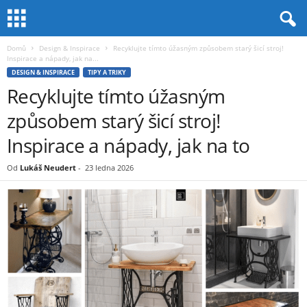
Domů
Design & Inspirace
Recyklujte tímto úžasným způsobem starý šicí stroj!
Inspirace a nápady, jak na...
DESIGN & INSPIRACE
TIPY A TRIKY
Recyklujte tímto úžasným
způsobem starý šicí stroj!
Inspirace a nápady, jak na to
Od
Lukáš Neudert
-
23 ledna 2026