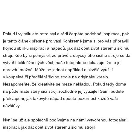
Pokud i vy milujete retro styl a rádi čerpáte podobné inspirace, pak
je tento článek přesně pro vás! Konkrétně jsme si pro vás připravili
hojnou sbírku inspirací a nápadů, jak dát opět život starému šicímu
stroji. Kdo by si pomyslel, že právě z obyčejného šicího stroje se dá
vytvořit tolik úžasných věcí, naše fotogalerie dokazuje, že to je
opravdu možné. Může se jednat například o skvělé využití
v koupelně či předělání šicího stroje na originální křeslo.
Nezapomeňte, že kreativitě se meze nekladou. Pokud tedy doma
na půdě máte starý šicí stroj, rozhodně jej využijte! Sami budete
překvapeni, jak takovýto nápad upoutá pozornost každé vaší
návštěvy.
Nyní se už ale společně podívejme na námi vytvořenou fotogalerii
inspirací, jak dát opět život starému šicímu stroji!