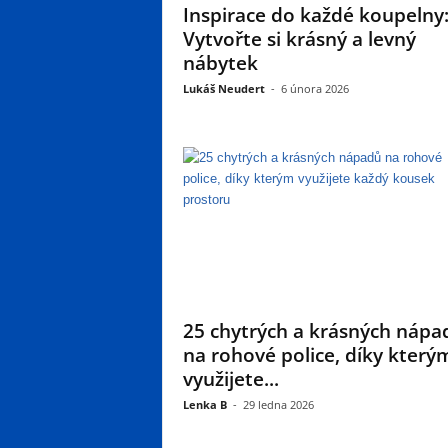
Inspirace do každé koupelny
Vytvořte si krásný a levný
nábytek
Lukáš Neudert
-
6 února 2026
25 chytrých a krásných nápa
na rohové police, díky který
využijete...
Lenka B
-
29 ledna 2026