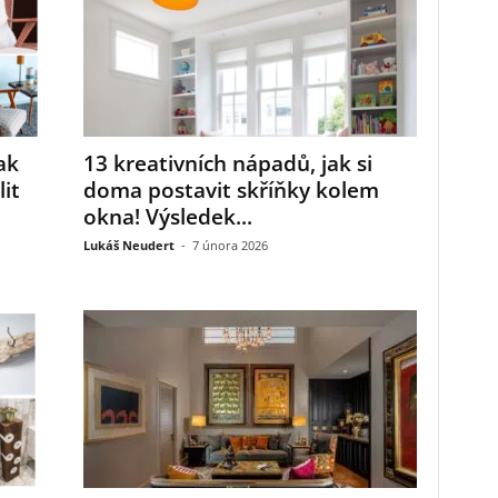
ak
13 kreativních nápadů, jak si
it
doma postavit skříňky kolem
okna! Výsledek...
Lukáš Neudert
-
7 února 2026