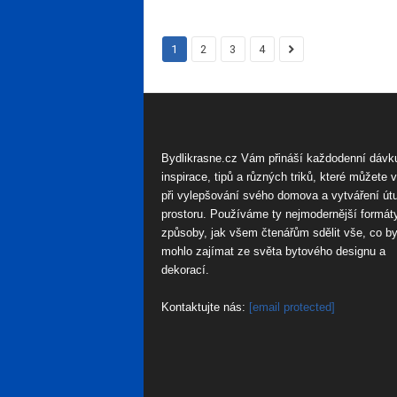
1
2
3
4
Bydlikrasne.cz Vám přináší každodenní dávk
inspirace, tipů a různých triků, které můžete 
při vylepšování svého domova a vytváření út
prostoru. Používáme ty nejmodernější formát
způsoby, jak všem čtenářům sdělit vše, co by
mohlo zajímat ze světa bytového designu a
dekorací.
Kontaktujte nás:
[email protected]