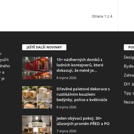
Strana 1 z 4
JEŠTĚ DALŠÍ NOVINKY
PO
u
Desig
15+ nádherných domků z
využít
lodních kontejnerů, které
ulného
Bydle
dokazují, že méně je...
y a
Zahra
8 srpna 2026
 je
DIY &
Dřevěné paletové dekorace s
Tipy a
rustikálním kouzlem:
bedýnky, police a květináče
Nezar
8 srpna 2026
Jeden obývací pokoj: 30+
úžasných proměn PŘED a PO
7 srpna 2026