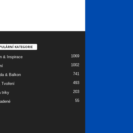
PULÁRNÍ KATEGORIE
1069
n & Inspirace
1002
ní
741
da & Balkon
493
 Tvoření
203
 triky
55
adené