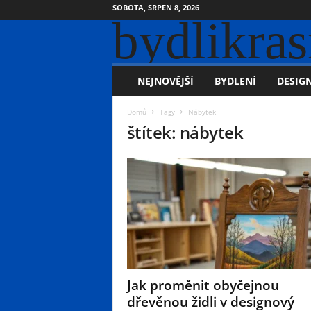
SOBOTA, SRPEN 8, 2026
bydlikras
NEJNOVĚJŠÍ
BYDLENÍ
DESIGN
Domů
Tagy
Nábytek
štítek: nábytek
Jak proměnit obyčejnou
dřevěnou židli v designový