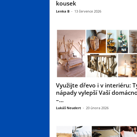
kousek
Lenka B
-
13 července 2026
Využijte dřevo i v interiéru: T
nápady vylepší Vaší domácno
–...
Lukáš Neudert
-
20 února 2026