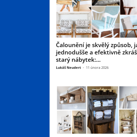
Čalounění je skvělý způsob, j
jednodušše a efektivně zkrášl
starý nábytek:...
Lukáš Neudert
-
11 února 2026