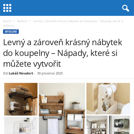
Domů
Bydlení
Levný a zároveň krásný nábytek do koupelny – Nápady, které si
můžete...
BYDLENÍ
Levný a zároveň krásný nábytek
do koupelny – Nápady, které si
můžete vytvořit
Od
Lukáš Neudert
-
30 prosince 2025