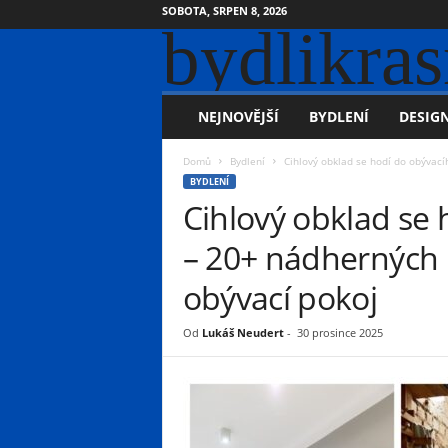
SOBOTA, SRPEN 8, 2026
bydlikras
NEJNOVĚJŠÍ
BYDLENÍ
DESIGN
Domů
Bydlení
Cihlový obklad se hodí do obývací
BYDLENÍ
Cihlový obklad se
– 20+ nádherných n
obývací pokoj
Od
Lukáš Neudert
-
30 prosince 2025