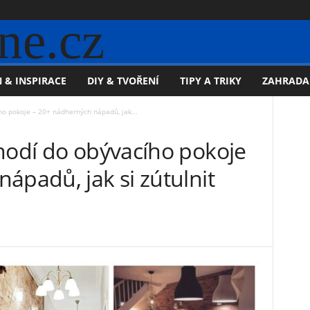
ne.cz
 & INSPIRACE
DIY & TVOŘENÍ
TIPY A TRIKY
ZAHRADA
ho pokoje – 20+ nádherných nápadů, jak...
 hodí do obývacího pokoje
ápadů, jak si zútulnit