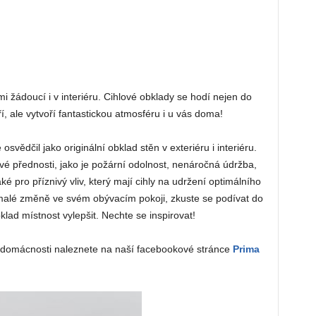
mi žádoucí i v interiéru. Cihlové obklady se hodí nejen do
 ale vytvoří fantastickou atmosféru i u vás doma!
osvědčil jako originální obklad stěn v exteriéru i interiéru.
vé přednosti, jako je požární odolnost, nenáročná údržba,
také pro příznivý vliv, který mají cihly na udržení optimálního
 malé změně ve svém obývacím pokoji, zkuste se podívat do
bklad místnost vylepšit. Nechte se inspirovat!
ší domácnosti naleznete na naší facebookové stránce
Prima