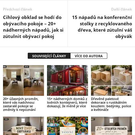
Předchozí článek
Další článek
Cihlový obklad se hodí do
15 nápadů na konferenční
obývacího pokoje – 20+
stolky z recyklovaného
nádherných nápadů, jak si
dřeva, které zútulní váš
zútulnit obývací pokoj
obývák
SOUVISEJÍCÍ ČLÁNKY
VÍCE OD AUTORA
20+ úžasných proměn,
15+ nádherných domků z
Dřevěné paletové
které vás nadchnou:
lodních kontejnerů, které
dekorace s rustikálním
zastaralé pokoje se
dokazují, že méně je více
kouzlem: bedýnky, police
změnily k nepoznání
a květináče