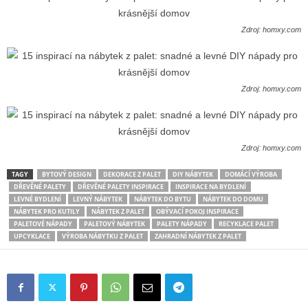
Zdroj: homxy.com
Zdroj: homxy.com
Zdroj: homxy.com
TAGY
BYTOVÝ DESIGN
DEKORACE Z PALET
DIY NÁBYTEK
DOMÁCÍ VÝROBA
DŘEVĚNÉ PALETY
DŘEVĚNÉ PALETY INSPIRACE
INSPIRACE NA BYDLENÍ
LEVNÉ BYDLENÍ
LEVNÝ NÁBYTEK
NÁBYTEK DO BYTU
NÁBYTEK DO DOMU
NÁBYTEK PRO KUTILY
NÁBYTEK Z PALET
OBÝVACÍ POKOJ INSPIRACE
PALETOVÉ NÁPADY
PALETOVÝ NÁBYTEK
PALETY NÁPADY
RECYKLACE PALET
UPCYKLACE
VÝROBA NÁBYTKU Z PALET
ZAHRADNÍ NÁBYTEK Z PALET