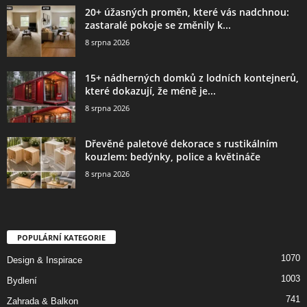
20+ úžasných proměn, které vás nadchnou:
zastaralé pokoje se změnily k...
8 srpna 2026
15+ nádherných domků z lodních kontejnerů,
které dokazují, že méně je...
8 srpna 2026
Dřevěné paletové dekorace s rustikálním
kouzlem: bedýnky, police a květináče
8 srpna 2026
POPULÁRNÍ KATEGORIE
1070
Design & Inspirace
1003
Bydlení
741
Zahrada & Balkon