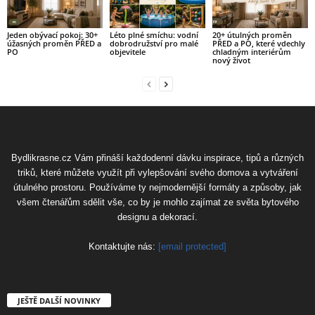
Jeden obývací pokoj: 30+
Léto plné smíchu: vodní
20+ útulných proměn
úžasných proměn PŘED a
dobrodružství pro malé
PŘED a PO, které vdechly
PO
objevitele
chladným interiérům
nový život
Bydlikrasne.cz Vám přináší každodenní dávku inspirace, tipů a různých
triků, které můžete využít při vylepšování svého domova a vytváření
útulného prostoru. Používáme ty nejmodernější formáty a způsoby, jak
všem čtenářům sdělit vše, co by je mohlo zajímat ze světa bytového
designu a dekorací.
Kontaktujte nás:
[email protected]
JEŠTĚ DALŠÍ NOVINKY