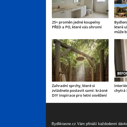
25+ proměn jedné koupelny
Bydlení
PŘED a PO, které vás ohromí
které u
může b
Zahradní sprchy, které si
Interié
zvládnete postavit sami: krásné
chytrá 
DIY inspirace pro letní osvěžení
Bydlikrasne.cz Vám přináší každodenní dávk