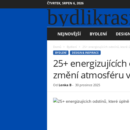
ČTVRTEK, SRPEN 6, 2026
bydlikras
NEJNOVĚJŠÍ
BYDLENÍ
DESIGN
Domů
Bydlení
25+ energizujících odstínů, kter
BYDLENÍ
DESIGN & INSPIRACE
25+ energizujících
změní atmosféru 
Od
Lenka B
-
30 prosince 2025