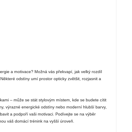
ergie a motivace? Možná vás překvapí, jak velký rozdíl
ěkteré odstíny umí prostor opticky zvětšit, rozjasnit a
kami – může se stát stylovým místem, kde se budete cítit
tóny, výrazné energické odstíny nebo moderní hlubší barvy,
 bavit a podpoří vaši motivaci. Podívejte se na výběr
unou váš domácí trénink na vyšší úroveň.