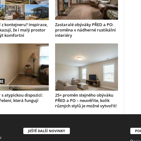
 z kontejneru? Inspirace,
Zastaralé obýváky PŘED a PO:
kazují, že i malý prostor
proměna v nádherné rustikální
ýt komfortní
interiéry
r s atypickou dispozicí:
25+ proměn stejného obýváku
řešení, která fungují
PŘED a PO – neuvěříte, kolik
různých stylů je možné vytvořit!
JEŠTĚ DALŠÍ NOVINKY
PO
u