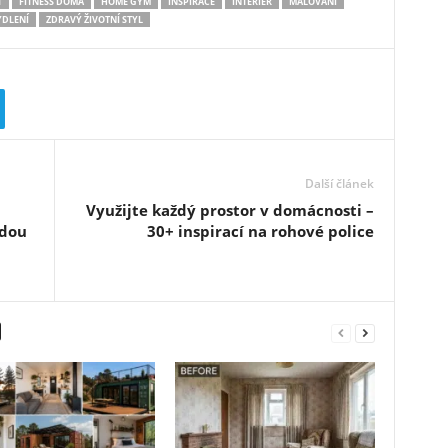
T
FITNESS DOMA
HOME GYM
INSPIRACE
INTERIÉR
MALOVÁNÍ
YDLENÍ
ZDRAVÝ ŽIVOTNÍ STYL
Další článek
Využijte každý prostor v domácnosti –
udou
30+ inspirací na rohové police