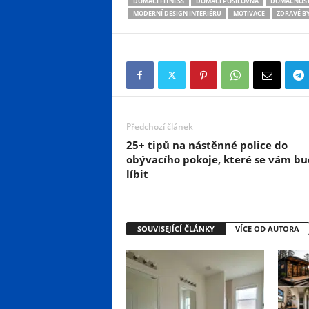
DOMÁCÍ FITNESS
DOMÁCÍ POSILOVNA
DOMÁCNOS
MODERNÍ DESIGN INTERIÉRU
MOTIVACE
ZDRAVÉ B
Předchozí článek
25+ tipů na nástěnné police do
obývacího pokoje, které se vám b
líbit
SOUVISEJÍCÍ ČLÁNKY
VÍCE OD AUTORA