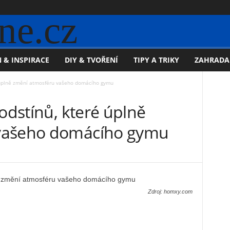
ne.cz
 & INSPIRACE
DIY & TVOŘENÍ
TIPY A TRIKY
ZAHRADA
é úplně změní atmosféru vašeho domácího gymu
 odstínů, které úplně
vašeho domácího gymu
Zdroj: homxy.com