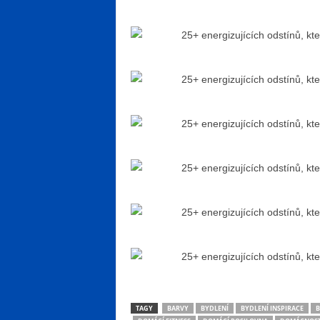
TAGY
BARVY
BYDLENÍ
BYDLENÍ INSPIRACE
B