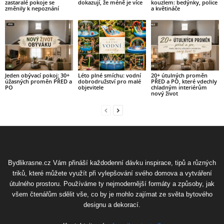
zastaralé pokoje se
dokazují, že méně je více
kouzlem: bedýnky, police
změnily k nepoznání
a květináče
Jeden obývací pokoj: 30+
Léto plné smíchu: vodní
20+ útulných proměn
úžasných proměn PŘED a
dobrodružství pro malé
PŘED a PO, které vdechly
PO
objevitele
chladným interiérům
nový život
Bydlikrasne.cz Vám přináší každodenní dávku inspirace, tipů a různých
triků, které můžete využít při vylepšování svého domova a vytváření
útulného prostoru. Používáme ty nejmodernější formáty a způsoby, jak
všem čtenářům sdělit vše, co by je mohlo zajímat ze světa bytového
designu a dekorací.