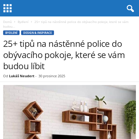
Domů
Bydlení
25+ tipů na nástěnné police do obývacího pokoje, které se vám
budou...
BYDLENÍ
DESIGN & INSPIRACE
25+ tipů na nástěnné police do
obývacího pokoje, které se vám
budou líbit
Od
Lukáš Neudert
-
30 prosince 2025