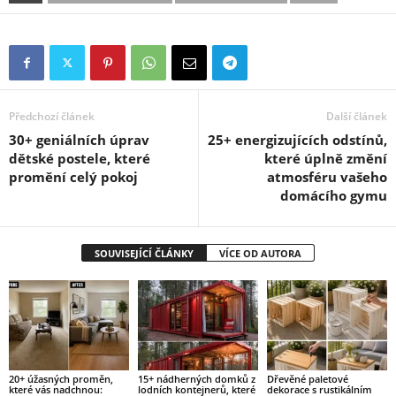
Předchozí článek
Další článek
30+ geniálních úprav
25+ energizujících odstínů,
dětské postele, které
které úplně změní
promění celý pokoj
atmosféru vašeho
domácího gymu
SOUVISEJÍCÍ ČLÁNKY
VÍCE OD AUTORA
20+ úžasných proměn,
15+ nádherných domků z
Dřevěné paletové
které vás nadchnou:
lodních kontejnerů, které
dekorace s rustikálním