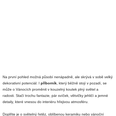
Na první pohled možná působí nenápadně, ale skrývá v sobě velký
dekorativní potenciál. I
příborník
, který běžně stojí v pozadí, se
může o Vánocích proměnit v kouzelný koutek plný světel a
radosti. Stačí trochu fantazie, pár svíček, větvičky jehličí a jemné
detaily, které vnesou do interiéru hřejivou atmosféru.
Doplňte je o světelný řetěz, oblíbenou keramiku nebo vánoční