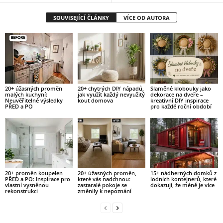
SOUVISEJÍCÍ ČLÁNKY
VÍCE OD AUTORA
20+ úžasných proměn
20+ chytrých DIY nápadů,
Slaměné klobouky jako
malých kuchyní:
jak využít každý nevyužitý
dekorace na dveře –
Neuvěřitelné výsledky
kout domova
kreativní DIY inspirace
PŘED a PO
pro každé roční období
20+ proměn koupelen
20+ úžasných proměn,
15+ nádherných domků z
PŘED a PO: Inspirace pro
které vás nadchnou:
lodních kontejnerů, které
vlastní vysněnou
zastaralé pokoje se
dokazují, že méně je více
rekonstrukci
změnily k nepoznání