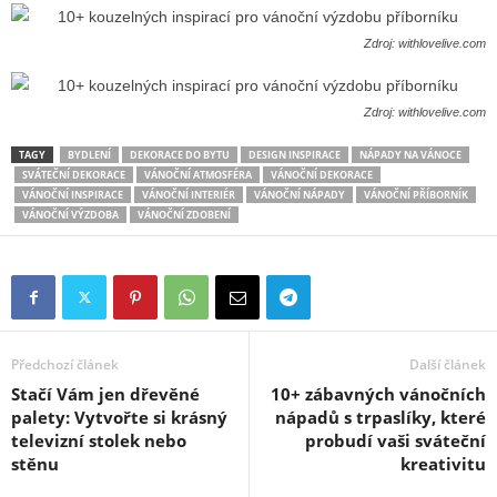
Zdroj: withlovelive.com
Zdroj: withlovelive.com
TAGY
BYDLENÍ
DEKORACE DO BYTU
DESIGN INSPIRACE
NÁPADY NA VÁNOCE
SVÁTEČNÍ DEKORACE
VÁNOČNÍ ATMOSFÉRA
VÁNOČNÍ DEKORACE
VÁNOČNÍ INSPIRACE
VÁNOČNÍ INTERIÉR
VÁNOČNÍ NÁPADY
VÁNOČNÍ PŘÍBORNÍK
VÁNOČNÍ VÝZDOBA
VÁNOČNÍ ZDOBENÍ
Předchozí článek
Další článek
Stačí Vám jen dřevěné
10+ zábavných vánočních
palety: Vytvořte si krásný
nápadů s trpaslíky, které
televizní stolek nebo
probudí vaši sváteční
stěnu
kreativitu