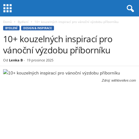
Domů
Bydlení
10+ kouzelných inspirací pro vánoční výzdobu příborníku
BYDLENÍ
DESIGN & INSPIRACE
10+ kouzelných inspirací pro
vánoční výzdobu příborníku
Od
Lenka B
-
19 prosince 2025
Zdroj: withlovelive.com