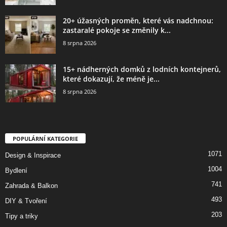
20+ úžasných proměn, které vás nadchnou:
zastaralé pokoje se změnily k...
8 srpna 2026
15+ nádherných domků z lodních kontejnerů,
které dokazují, že méně je...
8 srpna 2026
POPULÁRNÍ KATEGORIE
1071
Design & Inspirace
1004
Bydlení
741
Zahrada & Balkon
493
DIY & Tvoření
203
Tipy a triky