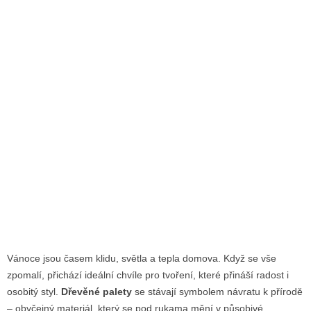
Vánoce jsou časem klidu, světla a tepla domova. Když se vše
zpomalí, přichází ideální chvíle pro tvoření, které přináší radost i
osobitý styl.
Dřevěné palety
se stávají symbolem návratu k přírodě
– obyčejný materiál, který se pod rukama mění v působivé