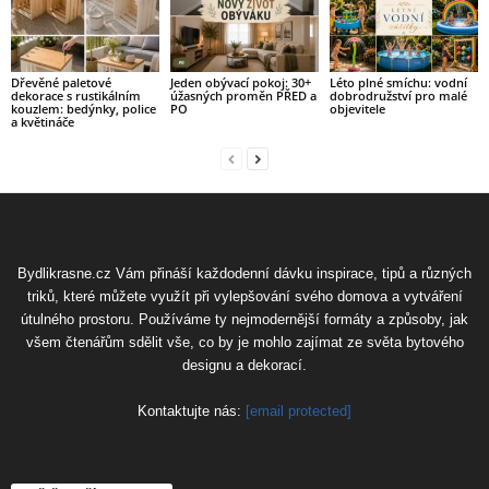
Dřevěné paletové
Jeden obývací pokoj: 30+
Léto plné smíchu: vodní
dekorace s rustikálním
úžasných proměn PŘED a
dobrodružství pro malé
kouzlem: bedýnky, police
PO
objevitele
a květináče
Bydlikrasne.cz Vám přináší každodenní dávku inspirace, tipů a různých
triků, které můžete využít při vylepšování svého domova a vytváření
útulného prostoru. Používáme ty nejmodernější formáty a způsoby, jak
všem čtenářům sdělit vše, co by je mohlo zajímat ze světa bytového
designu a dekorací.
Kontaktujte nás:
[email protected]