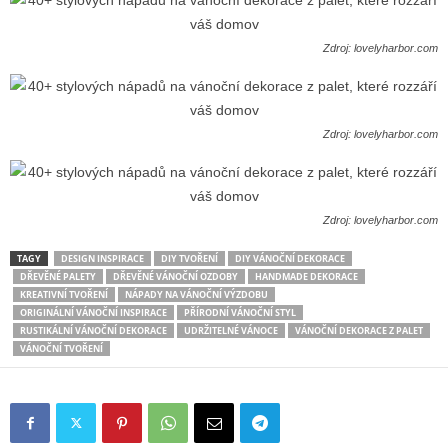
Zdroj: lovelyharbor.com
Zdroj: lovelyharbor.com
Zdroj: lovelyharbor.com
TAGY
DESIGN INSPIRACE
DIY TVOŘENÍ
DIY VÁNOČNÍ DEKORACE
DŘEVĚNÉ PALETY
DŘEVĚNÉ VÁNOČNÍ OZDOBY
HANDMADE DEKORACE
KREATIVNÍ TVOŘENÍ
NÁPADY NA VÁNOČNÍ VÝZDOBU
ORIGINÁLNÍ VÁNOČNÍ INSPIRACE
PŘÍRODNÍ VÁNOČNÍ STYL
RUSTIKÁLNÍ VÁNOČNÍ DEKORACE
UDRŽITELNÉ VÁNOCE
VÁNOČNÍ DEKORACE Z PALET
VÁNOČNÍ TVOŘENÍ