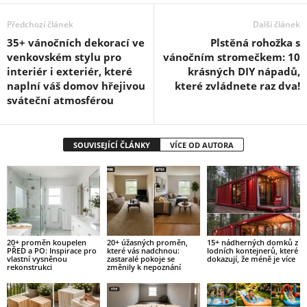
Předchozí článek
Další článek
35+ vánočních dekorací ve
Plstěná rohožka s
venkovském stylu pro
vánočním stromečkem: 10
interiér i exteriér, které
krásných DIY nápadů,
naplní váš domov hřejivou
které zvládnete raz dva!
sváteční atmosférou
SOUVISEJÍCÍ ČLÁNKY
VÍCE OD AUTORA
20+ proměn koupelen
20+ úžasných proměn,
15+ nádherných domků z
PŘED a PO: Inspirace pro
které vás nadchnou:
lodních kontejnerů, které
vlastní vysněnou
zastaralé pokoje se
dokazují, že méně je více
rekonstrukci
změnily k nepoznání