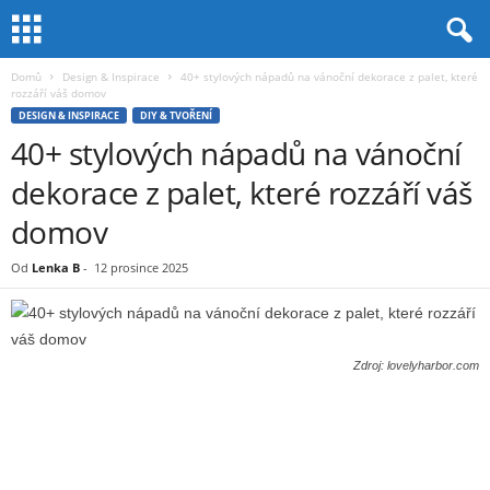
Domů
Design & Inspirace
40+ stylových nápadů na vánoční dekorace z palet, které
rozzáří váš domov
DESIGN & INSPIRACE
DIY & TVOŘENÍ
40+ stylových nápadů na vánoční
dekorace z palet, které rozzáří váš
domov
Od
Lenka B
-
12 prosince 2025
Zdroj: lovelyharbor.com