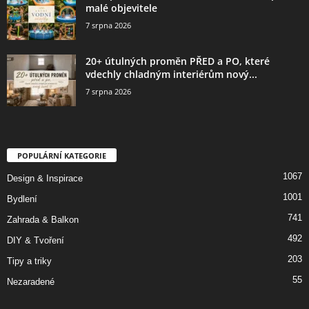
malé objevitele
7 srpna 2026
20+ útulných proměn PŘED a PO, které
vdechly chladným interiérům nový...
7 srpna 2026
POPULÁRNÍ KATEGORIE
1067
Design & Inspirace
1001
Bydlení
741
Zahrada & Balkon
492
DIY & Tvoření
203
Tipy a triky
55
Nezaradené