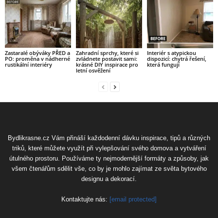
Zastaralé obýváky PŘED a
Zahradní sprchy, které si
Interiér s atypickou
PO: proměna v nádherné
zvládnete postavit sami:
dispozicí: chytrá řešení,
rustikální interiéry
krásné DIY inspirace pro
která fungují
letní osvěžení
Bydlikrasne.cz Vám přináší každodenní dávku inspirace, tipů a různých
triků, které můžete využít při vylepšování svého domova a vytváření
útulného prostoru. Používáme ty nejmodernější formáty a způsoby, jak
všem čtenářům sdělit vše, co by je mohlo zajímat ze světa bytového
designu a dekorací.
Kontaktujte nás:
[email protected]