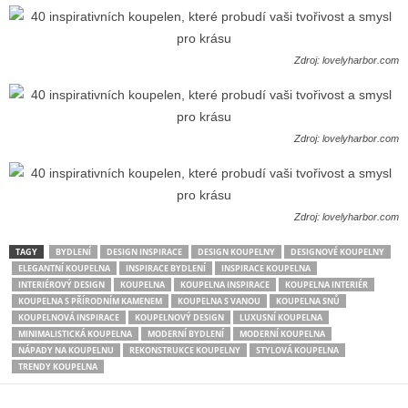
Zdroj: lovelyharbor.com
Zdroj: lovelyharbor.com
Zdroj: lovelyharbor.com
TAGY
BYDLENÍ
DESIGN INSPIRACE
DESIGN KOUPELNY
DESIGNOVÉ KOUPELNY
ELEGANTNÍ KOUPELNA
INSPIRACE BYDLENÍ
INSPIRACE KOUPELNA
INTERIÉROVÝ DESIGN
KOUPELNA
KOUPELNA INSPIRACE
KOUPELNA INTERIÉR
KOUPELNA S PŘÍRODNÍM KAMENEM
KOUPELNA S VANOU
KOUPELNA SNŮ
KOUPELNOVÁ INSPIRACE
KOUPELNOVÝ DESIGN
LUXUSNÍ KOUPELNA
MINIMALISTICKÁ KOUPELNA
MODERNÍ BYDLENÍ
MODERNÍ KOUPELNA
NÁPADY NA KOUPELNU
REKONSTRUKCE KOUPELNY
STYLOVÁ KOUPELNA
TRENDY KOUPELNA