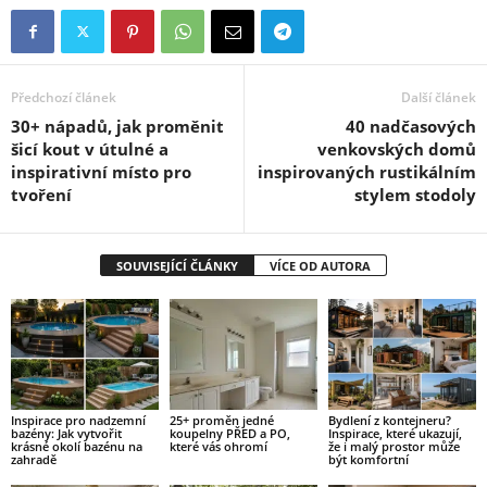
Předchozí článek
Další článek
30+ nápadů, jak proměnit
40 nadčasových
šicí kout v útulné a
venkovských domů
inspirativní místo pro
inspirovaných rustikálním
tvoření
stylem stodoly
SOUVISEJÍCÍ ČLÁNKY
VÍCE OD AUTORA
Inspirace pro nadzemní
25+ proměn jedné
Bydlení z kontejneru?
bazény: Jak vytvořit
koupelny PŘED a PO,
Inspirace, které ukazují,
krásné okolí bazénu na
které vás ohromí
že i malý prostor může
zahradě
být komfortní