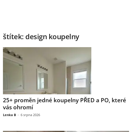
štítek: design koupelny
25+ proměn jedné koupelny PŘED a PO, které
vás ohromí
Lenka B
-
6 srpna 2026