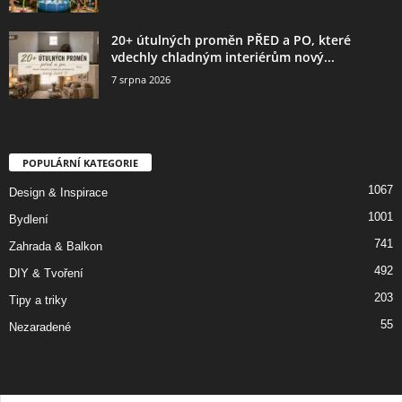
20+ útulných proměn PŘED a PO, které
vdechly chladným interiérům nový...
7 srpna 2026
POPULÁRNÍ KATEGORIE
1067
Design & Inspirace
1001
Bydlení
741
Zahrada & Balkon
492
DIY & Tvoření
203
Tipy a triky
55
Nezaradené