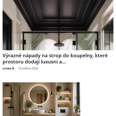
Výrazné nápady na strop do koupelny, které
prostoru dodají luxusní a...
Lenka B
-
16 května 2026