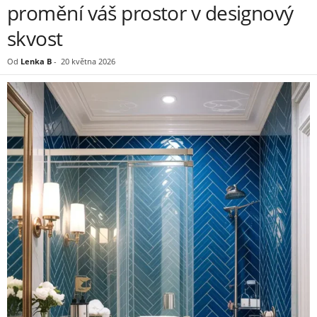
promění váš prostor v designový
skvost
Od
Lenka B
-
20 května 2026