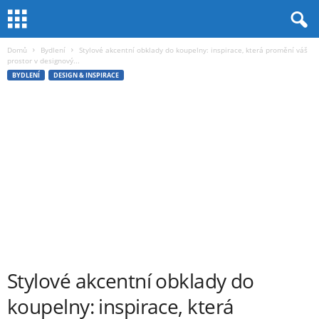
Domů
Bydlení
Stylové akcentní obklady do koupelny: inspirace, která promění váš
prostor v designový...
BYDLENÍ
DESIGN & INSPIRACE
Stylové akcentní obklady do
koupelny: inspirace, která