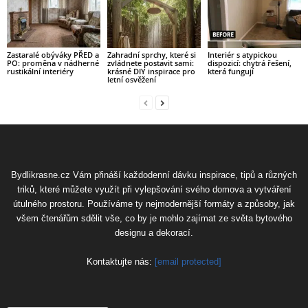
Zastaralé obýváky PŘED a
Zahradní sprchy, které si
Interiér s atypickou
PO: proměna v nádherné
zvládnete postavit sami:
dispozicí: chytrá řešení,
rustikální interiéry
krásné DIY inspirace pro
která fungují
letní osvěžení
Bydlikrasne.cz Vám přináší každodenní dávku inspirace, tipů a různých
triků, které můžete využít při vylepšování svého domova a vytváření
útulného prostoru. Používáme ty nejmodernější formáty a způsoby, jak
všem čtenářům sdělit vše, co by je mohlo zajímat ze světa bytového
designu a dekorací.
Kontaktujte nás:
[email protected]