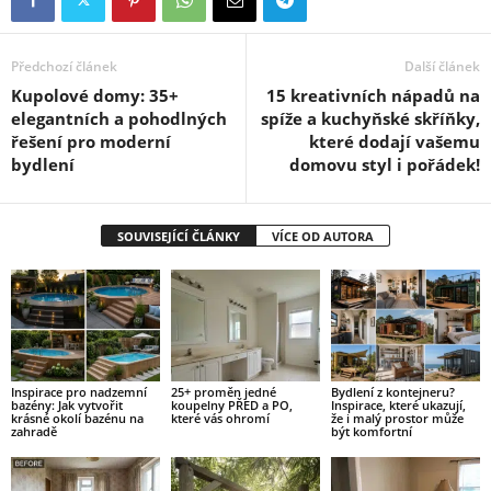
Předchozí článek
Další článek
Kupolové domy: 35+
15 kreativních nápadů na
elegantních a pohodlných
spíže a kuchyňské skříňky,
řešení pro moderní
které dodají vašemu
bydlení
domovu styl i pořádek!
SOUVISEJÍCÍ ČLÁNKY
VÍCE OD AUTORA
Inspirace pro nadzemní
25+ proměn jedné
Bydlení z kontejneru?
bazény: Jak vytvořit
koupelny PŘED a PO,
Inspirace, které ukazují,
krásné okolí bazénu na
které vás ohromí
že i malý prostor může
zahradě
být komfortní