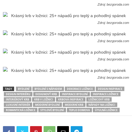
Zdroj: bezgoroda.com
Zdroj: bezgoroda.com
Zdroj: bezgoroda.com
Zdroj: bezgoroda.com
Zdroj: bezgoroda.com
TAGY
BYDLENÍ
BYDLENÍ S NÁPADEM
DEKORACE LOŽNICE
DESIGN INSPIRACE
DESIGN INTERIÉRU
DESIGNOVÝ KRB
INSPIRACE BYDLENÍ
INSPIRACE LOŽNICE
INTERIÉROVÝ KRB
KRB V LOŽNICI
KRBOVÁ INSPIRACE
LOŽNICOVÝ KRB
LUXUSNÍ INTERIÉR
MODERNÍ BYDLENÍ
MODERNÍ KRB
NÁPADY NA LOŽNICI
ROMANTICKÁ LOŽNICE
STYLOVÉ BYDLENÍ
TEPLO DOMOVA
ÚTULNÁ LOŽNICE