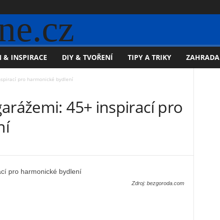
ne.cz
 & INSPIRACE
DIY & TVOŘENÍ
TIPY A TRIKY
ZAHRADA
spirací pro harmonické bydlení
arážemi: 45+ inspirací pro
ní
Zdroj: bezgoroda.com