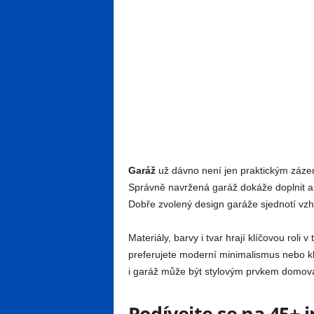
Garáž
už dávno není jen praktickým zázem
Správně navržená garáž dokáže doplnit ar
Dobře zvolený design garáže sjednotí vz
Materiály, barvy i tvar hrají klíčovou roli 
preferujete moderní minimalismus nebo kl
i garáž může být stylovým prvkem domov
Podívejte se na 45+ i