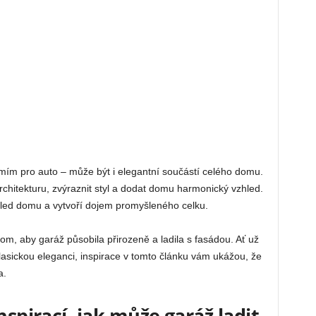
ím pro auto – může být i elegantní součástí celého domu.
chitekturu, zvýraznit styl a dodat domu harmonický vzhled.
hled domu a vytvoří dojem promyšleného celku.
v tom, aby garáž působila přirozeně a ladila s fasádou. Ať už
asickou eleganci, inspirace v tomto článku vám ukážou, že
a.
nspirací, jak může garáž ladit