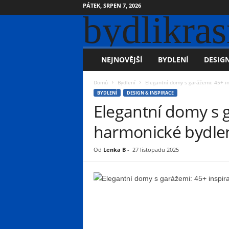
PÁTEK, SRPEN 7, 2026
bydlikras
NEJNOVĚJŠÍ
BYDLENÍ
DESIGN
Domů
Bydlení
Elegantní domy s garážemi: 45+ in
BYDLENÍ
DESIGN & INSPIRACE
Elegantní domy s g
harmonické bydle
Od
Lenka B
-
27 listopadu 2025