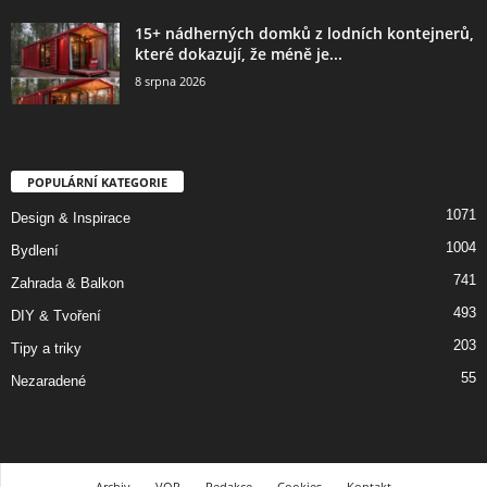
15+ nádherných domků z lodních kontejnerů,
které dokazují, že méně je...
8 srpna 2026
POPULÁRNÍ KATEGORIE
1071
Design & Inspirace
1004
Bydlení
741
Zahrada & Balkon
493
DIY & Tvoření
203
Tipy a triky
55
Nezaradené
Archiv
VOP
Redakce
Cookies
Kontakt