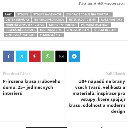
Zdroj: sustainability-success.com
TAGY
BYDLENÍ
BYDLENÍ NA VENKOVĚ
DEKORACE DO MALÉHO PROSTORU
DESIGN INSPIRACE
INSPIRACE PRO DOMOV
INTERIÉROVÝ DESIGN
MALÉ PROSTORY
MODERNÍ VENKOVSKÝ DESIGN
NÁPADY NA INTERIÉR
PŘÍRODNÍ MATERIÁLY
RUSTIKÁLNÍ DEKORACE
RUSTIKÁLNÍ STYL
STYLOVÉ BYDLENÍ
ÚTULNÉ BYDLENÍ
VENKOVSKÁ INSPIRACE
VENKOVSKÝ STYL
Předchozí článek
Další článek
Přirozená krása srubového
30+ nápadů na brány
domu: 25+ jedinečných
všech tvarů, velikostí a
interiérů
materiálů: inspirace pro
vstupy, které spojují
krásu, odolnost a moderní
design