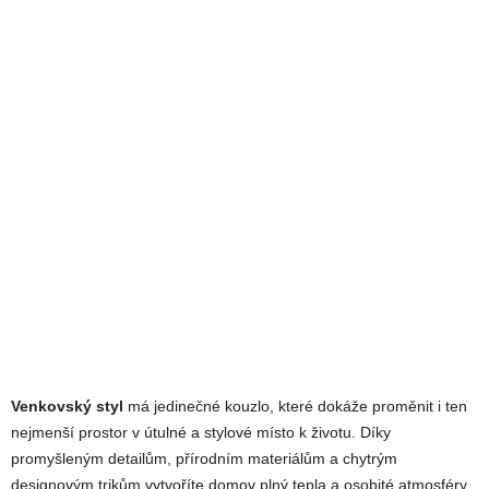
Venkovský styl
má jedinečné kouzlo, které dokáže proměnit i ten
nejmenší prostor v útulné a stylové místo k životu. Díky
promyšleným detailům, přírodním materiálům a chytrým
designovým trikům vytvoříte domov plný tepla a osobité atmosféry.