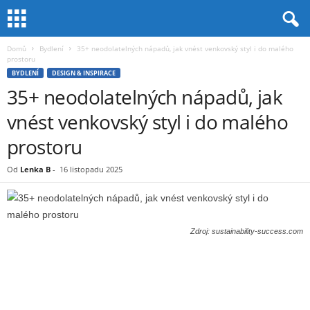
Domů
Bydlení
35+ neodolatelných nápadů, jak vnést venkovský styl i do malého
prostoru
BYDLENÍ
DESIGN & INSPIRACE
35+ neodolatelných nápadů, jak
vnést venkovský styl i do malého
prostoru
Od
Lenka B
-
16 listopadu 2025
Zdroj: sustainability-success.com