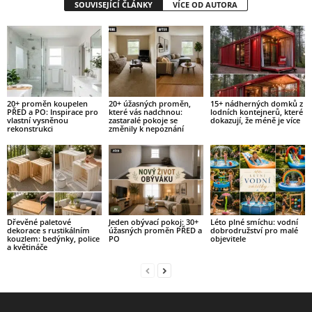
SOUVISEJÍCÍ ČLÁNKY
VÍCE OD AUTORA
20+ proměn koupelen
20+ úžasných proměn,
15+ nádherných domků z
PŘED a PO: Inspirace pro
které vás nadchnou:
lodních kontejnerů, které
vlastní vysněnou
zastaralé pokoje se
dokazují, že méně je více
rekonstrukci
změnily k nepoznání
Dřevěné paletové
Jeden obývací pokoj: 30+
Léto plné smíchu: vodní
dekorace s rustikálním
úžasných proměn PŘED a
dobrodružství pro malé
kouzlem: bedýnky, police
PO
objevitele
a květináče