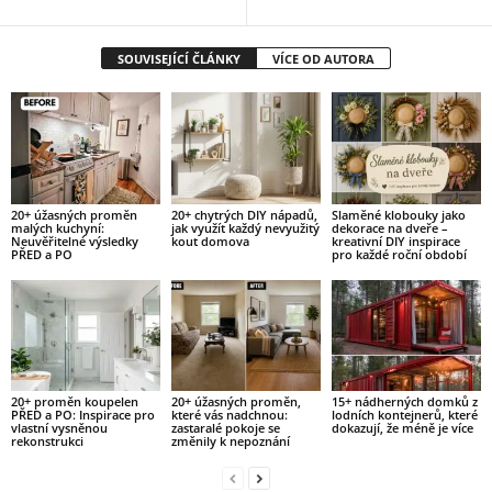
SOUVISEJÍCÍ ČLÁNKY
VÍCE OD AUTORA
20+ úžasných proměn
20+ chytrých DIY nápadů,
Slaměné klobouky jako
malých kuchyní:
jak využít každý nevyužitý
dekorace na dveře –
Neuvěřitelné výsledky
kout domova
kreativní DIY inspirace
PŘED a PO
pro každé roční období
20+ proměn koupelen
20+ úžasných proměn,
15+ nádherných domků z
PŘED a PO: Inspirace pro
které vás nadchnou:
lodních kontejnerů, které
vlastní vysněnou
zastaralé pokoje se
dokazují, že méně je více
rekonstrukci
změnily k nepoznání