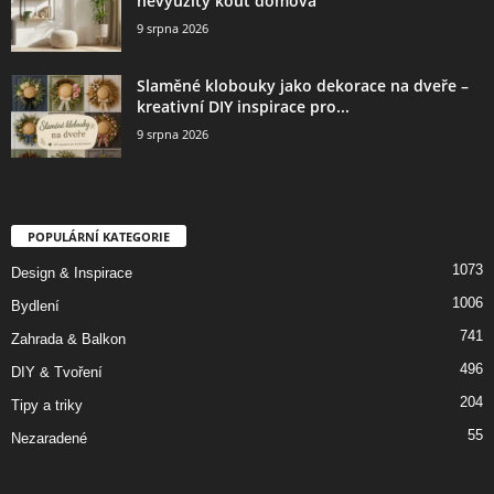
nevyužitý kout domova
9 srpna 2026
Slaměné klobouky jako dekorace na dveře –
kreativní DIY inspirace pro...
9 srpna 2026
POPULÁRNÍ KATEGORIE
1073
Design & Inspirace
1006
Bydlení
741
Zahrada & Balkon
496
DIY & Tvoření
204
Tipy a triky
55
Nezaradené