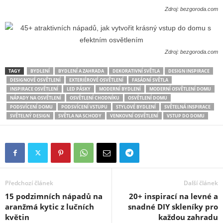
Zdroj: bezgoroda.com
Zdroj: bezgoroda.com
TAGY
BYDLENÍ
BYDLENÍ A ZAHRADA
DEKORATIVNÍ SVĚTLA
DESIGN INSPIRACE
DESIGNOVÉ OSVĚTLENÍ
EXTERIÉROVÉ OSVĚTLENÍ
FASÁDNÍ SVĚTLA
INSPIRACE OSVĚTLENÍ
LED PÁSKY
MODERNÍ BYDLENÍ
MODERNÍ OSVĚTLENÍ DOMU
NÁPADY NA OSVĚTLENÍ
OSVĚTLENÍ CHODNÍKU
OSVĚTLENÍ DOMU
PODSVÍCENÍ DOMU
PODSVÍCENÍ VSTUPU
STYLOVÉ BYDLENÍ
SVĚTELNÁ INSPIRACE
SVĚTELNÝ DESIGN
SVĚTLA NA SCHODY
VENKOVNÍ OSVĚTLENÍ
VSTUP DO DOMU
Předchozí článek
Další článek
15 podzimních nápadů na
20+ inspirací na levné a
aranžmá kytic z lučních
snadné DIY skleníky pro
květin
každou zahradu