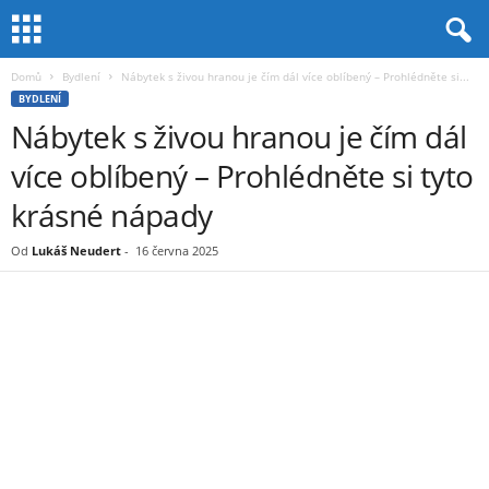
Domů
Bydlení
Nábytek s živou hranou je čím dál více oblíbený – Prohlédněte si...
BYDLENÍ
Nábytek s živou hranou je čím dál
více oblíbený – Prohlédněte si tyto
krásné nápady
Od
Lukáš Neudert
-
16 června 2025