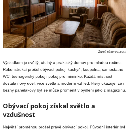
Zdroj: pinterest.com
Výsledkem je světlý, útulný a praktický domov pro mladou rodinu.
Rekonstrukcí prošel obývací pokoj, kuchyň, koupelna, samostatné
WC, teenagerský pokoj i pokoj pro miminko. Každá místnost
dostala nový účel, více světla a moderní vzhled, který ukazuje, že i
běžný panelákový byt se může proměnit v bydlení jako z magazínu.
Obývací pokoj získal světlo a
vzdušnost
Největší proměnou prošel právě obývací pokoj. Původní interiér byl