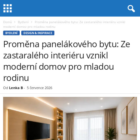
Domů
Bydlení
Proměna panelákového bytu: Ze zastaralého interiéru vznikl
moderní domov pro mladou rodinu
BYDLENÍ
DESIGN & INSPIRACE
Proměna panelákového bytu: Ze
zastaralého interiéru vznikl
moderní domov pro mladou
rodinu
Od
Lenka B
-
5 července 2026