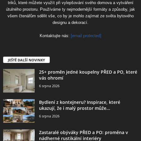
triků, které můžete využít při vylepšování svého domova a vytváření
útulného prostoru. Používáme ty nejmodernější formáty a způsoby, jak
všem čtenářům sdělit vše, co by je mohlo zajímat ze světa bytového
designu a dekorací.
Kontaktujte nás:
[email protected]
JEŠTĚ DALŠÍ NOVINKY
25+ proměn jedné koupelny PŘED a PO, které
vás ohromí
6 srpna 2026
Bydlení z kontejneru? Inspirace, které
ukazují, že i malý prostor může...
6 srpna 2026
Zastaralé obýváky PŘED a PO: proměna v
nádherné rustikální interiéry