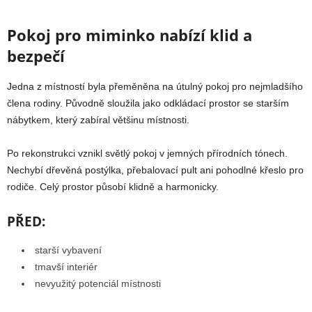
Pokoj pro miminko nabízí klid a
bezpečí
Jedna z místností byla přeměněna na útulný pokoj pro nejmladšího
člena rodiny. Původně sloužila jako odkládací prostor se starším
nábytkem, který zabíral většinu místnosti.
Po rekonstrukci vznikl světlý pokoj v jemných přírodních tónech.
Nechybí dřevěná postýlka, přebalovací pult ani pohodlné křeslo pro
rodiče. Celý prostor působí klidně a harmonicky.
PŘED:
starší vybavení
tmavší interiér
nevyužitý potenciál místnosti