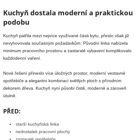
Kuchyň dostala moderní a praktickou
podobu
Kuchyň patřila mezi nejvíce využívané části bytu, přesto však již
nevyhovovala současným požadavkům. Původní linka nabízela
minimum pracovního prostoru a zastaralé vybavení komplikovalo
každodenní vaření.
Nové řešení přineslo více úložných prostor, moderní vestavné
spotřebiče a elegantní kombinaci světlých ploch s přírodním
dekorem dřeva. Kuchyň nyní působí čistě, moderně a zároveň
útulně.
PŘED:
starší kuchyňská linka
nedostatek pracovní plochy
zastaralé spotřebiče