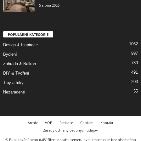
5 srpna 2026
POPULÁRNÍ KATEGORIE
1062
Design & Inspirace
997
Bydlení
739
Zahrada & Balkon
491
DIY & Tvoření
203
Tipy a triky
55
Nezaradené
Archiv
VOP
Redakce
Cookies
Kontakt
Zásady ochrany osobných údajov
© Publikování nebo další šíření obsahu serveru bydlikrasne.cz je bez písemného