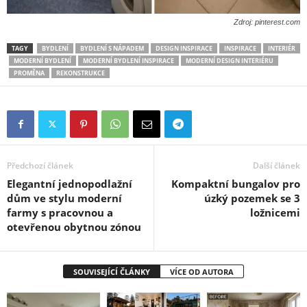
Zdroj: pinterest.com
TAGY
BYDLENÍ
BYDLENÍ S NÁPADEM
DESIGN INSPIRACE
INSPIRACE
INTERIÉR
MODERNÍ BYDLENÍ
MODERNÍ BYDLENÍ INSPIRACE
MODERNÍ DESIGN INTERIÉRU
PROMĚNA
REKONSTRUKCE
Předchozí článek
Další článek
Elegantní jednopodlažní
Kompaktní bungalov pro
dům ve stylu moderní
úzký pozemek se 3
farmy s pracovnou a
ložnicemi
otevřenou obytnou zónou
SOUVISEJÍCÍ ČLÁNKY
VÍCE OD AUTORA