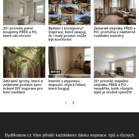
25+ proměn jedné
Bydlení z kontejneru?
Zastaralé obýváky PŘED a
koupelny PŘED a PO,
Inspirace, které ukazují,
PO: proměna v nádherné
které vás ohromí
že i malý prostor může
rustikální interiéry
být komfortní
Zahradní sprchy, které si
Interiér s atypickou
25+ proměn stejného
zvládnete postavit sami:
dispozicí: chytrá řešení,
obýváku PŘED a PO –
krásné DIY inspirace pro
která fungují
neuvěříte, kolik různých
letní osvěžení
stylů je možné vytvořit!
Bydlikrasne.cz Vám přináší každodenní dávku inspirace, tipů a různých