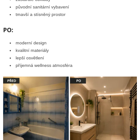
původní sanitární vybavení
tmavší a stísněný prostor
PO:
moderní design
kvalitní materiály
lepší osvětlení
příjemná wellness atmosféra