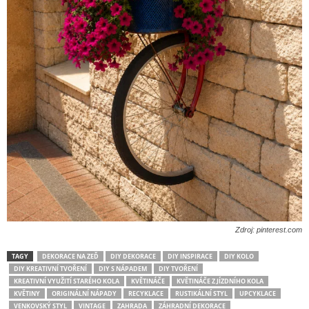
Zdroj: pinterest.com
TAGY
DEKORACE NA ZEĎ
DIY DEKORACE
DIY INSPIRACE
DIY KOLO
DIY KREATIVNÍ TVOŘENÍ
DIY S NÁPADEM
DIY TVOŘENÍ
KREATIVNÍ VYUŽITÍ STARÉHO KOLA
KVĚTINÁČE
KVĚTINÁČE Z JÍZDNÍHO KOLA
KVĚTINY
ORIGINÁLNÍ NÁPADY
RECYKLACE
RUSTIKÁLNÍ STYL
UPCYKLACE
VENKOVSKÝ STYL
VINTAGE
ZAHRADA
ZÁHRADNÍ DEKORACE