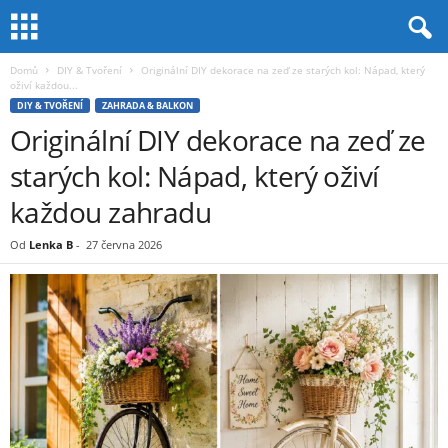
Domů
DIY & Tvoření
Originální DIY dekorace na zeď ze starých kol: Nápad, který
oživí každou...
DIY & TVOŘENÍ
ZAHRADA & BALKON
Originální DIY dekorace na zeď ze
starých kol: Nápad, který oživí
každou zahradu
Od
Lenka B
-
27 června 2026