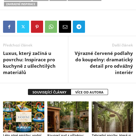
ZAHRADNÍ INSPIRACE
Předchozí článek
Další článek
Luxus, který začíná u
Výrazné červené podlahy
povrchu: Inspirace pro
do koupelny: dramatický
kuchyně z ušlechtilých
detail pro odvážný
materiálů
interiér
SOUVISEJÍCÍ ČLÁNKY
VÍCE OD AUTORA
Léto plné smíchu: vodní
Koupací sud s vířivkou:
Zahradní sprchy, které si