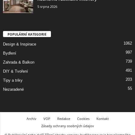
5 srpna 2026
POPULÁRNÍ KATEGORIE
1062
Design & Inspirace
997
Bydlení
739
Zahrada & Balkon
491
DIY & Tvoření
203
Tipy a triky
55
Nezaradené
Archiv
VOP
Redakce
Cookies
Kontakt
Zásady ochrany osobných údajov
© Publikování nebo další šíření obsahu serveru bydlikrasne.cz je bez písemného