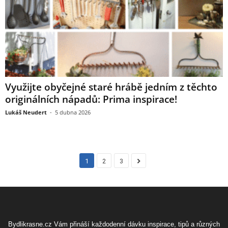
Využijte obyčejné staré hrábě jedním z těchto
originálních nápadů: Prima inspirace!
Lukáš Neudert
-
5 dubna 2026
1
2
3
Bydlikrasne.cz Vám přináší každodenní dávku inspirace, tipů a různých