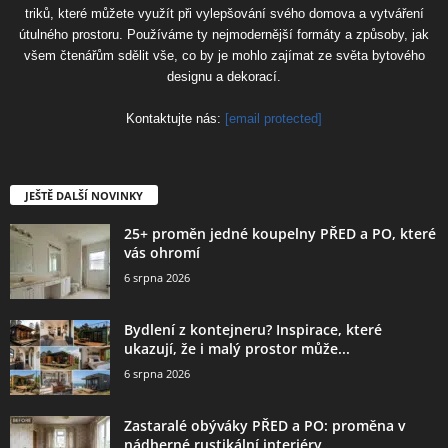
triků, které můžete využít při vylepšování svého domova a vytváření
útulného prostoru. Používáme ty nejmodernější formáty a způsoby, jak
všem čtenářům sdělit vše, co by je mohlo zajímat ze světa bytového
designu a dekorací.
Kontaktujte nás:
[email protected]
JEŠTĚ DALŠÍ NOVINKY
25+ proměn jedné koupelny PŘED a PO, které
vás ohromí
6 srpna 2026
Bydlení z kontejneru? Inspirace, které
ukazují, že i malý prostor může...
6 srpna 2026
Zastaralé obýváky PŘED a PO: proměna v
nádherné rustikální interiéry