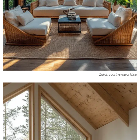
Zdroj: courtneysworld.co