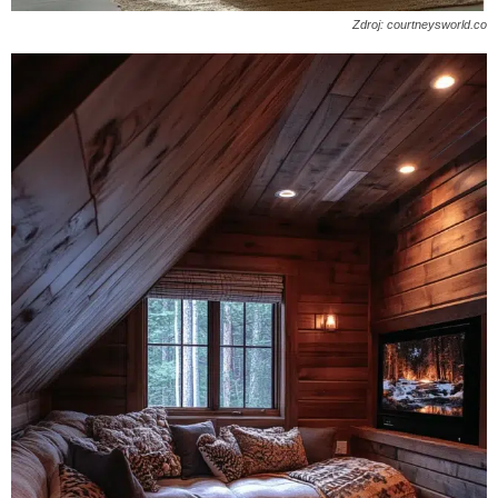
Zdroj: courtneysworld.co