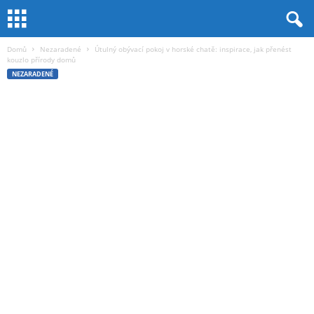
Domů
Nezaradené
Útulný obývací pokoj v horské chatě: inspirace, jak přenést
kouzlo přírody domů
NEZARADENÉ