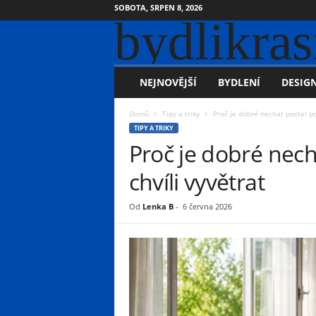
SOBOTA, SRPEN 8, 2026
bydlikras
NEJNOVĚJŠÍ
BYDLENÍ
DESIGN
Domů
Tipy a triky
Proč je dobré nechat postel po
TIPY A TRIKY
Proč je dobré nech
chvíli vyvětrat
Od
Lenka B
-
6 června 2026