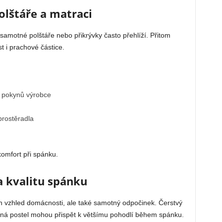
olštáře a matraci
 samotné polštáře nebo přikrývky často přehlíží. Přitom
t i prachové částice.
e pokynů výrobce
prostěradla
komfort při spánku.
na kvalitu spánku
jen vzhled domácnosti, ale také samotný odpočinek. Čerstvý
raná postel mohou přispět k většímu pohodlí během spánku.