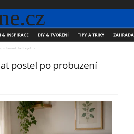
ne.cz
 & INSPIRACE
DIY & TVOŘENÍ
TIPY A TRIKY
ZAHRADA
 probuzení chvíli vyvětrat
at postel po probuzení