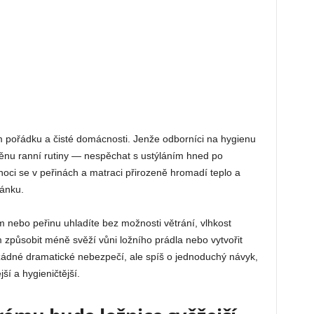
m pořádku a čisté domácnosti. Jenže odborníci na hygienu
nu ranní rutiny — nespěchat s ustýláním hned po
ci se v peřinách a matraci přirozeně hromadí teplo a
pánku.
 nebo peřinu uhladíte bez možnosti větrání, vlhkost
m způsobit méně svěží vůni ložního prádla nebo vytvořit
 žádné dramatické nebezpečí, ale spíš o jednoduchý návyk,
ší a hygieničtější.