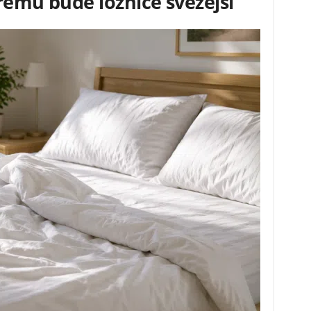
rému bude ložnice svěžejší