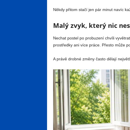
Někdy přitom stačí jen pár minut navíc ka
Malý zvyk, který nic nes
Nechat postel po probuzení chvíli vyvětra
prostředky ani více práce. Přesto může po
A právě drobné změny často dělají největší