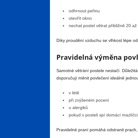
odhrnout peřinu
otevřít okno
nechat postel větrat přibližně 20 až
Díky proudění vzduchu se vlhkost lépe odp
Pravidelná výměna povleč
Samotné větrání postele nestačí. Důležitá
doporučují měnit povlečení ideálně jedno
v létě
při zvýšeném pocení
u alergiků
pokud v posteli spí domácí mazlíčci
Pravidelné praní pomáhá odstranit prach, 