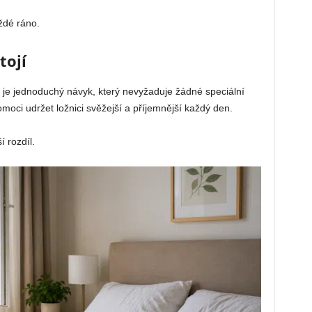
ždé ráno.
tojí
t je jednoduchý návyk, který nevyžaduje žádné speciální
moci udržet ložnici svěžejší a příjemnější každý den.
 rozdíl.