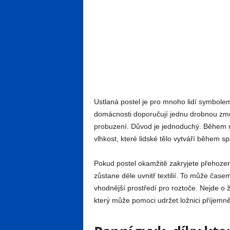
Ustlaná postel je pro mnoho lidí symbole
domácnosti doporučují jednu drobnou změ
probuzení. Důvod je jednoduchý. Během no
vlhkost, které lidské tělo vytváří během s
Pokud postel okamžitě zakryjete přehozem
zůstane déle uvnitř textilií. To může čase
vhodnější prostředí pro roztoče. Nejde o
který může pomoci udržet ložnici příjemněj