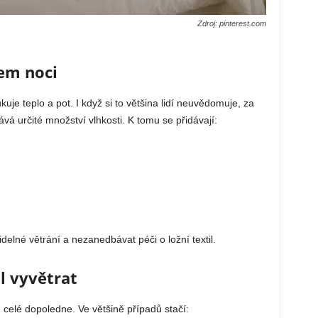
Zdroj: pinterest.com
hem noci
je teplo a pot. I když si to většina lidí neuvědomuje, za
vá určité množství vlhkosti. K tomu se přidávají:
idelné větrání a nezanedbávat péči o ložní textil.
l vyvětrat
 celé dopoledne. Ve většině případů stačí: