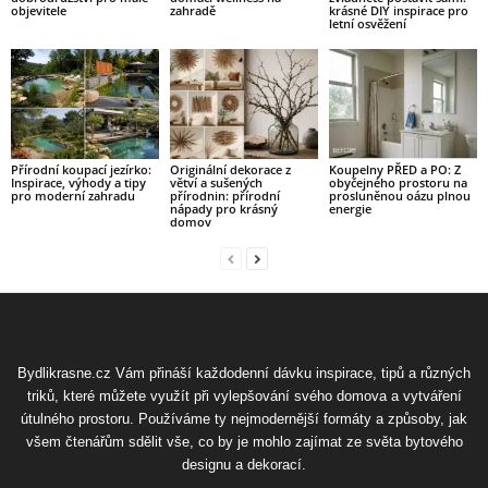
objevitele
zahradě
krásné DIY inspirace pro
letní osvěžení
Přírodní koupací jezírko:
Originální dekorace z
Koupelny PŘED a PO: Z
Inspirace, výhody a tipy
větví a sušených
obyčejného prostoru na
pro moderní zahradu
přírodnin: přírodní
prosluněnou oázu plnou
nápady pro krásný
energie
domov
Bydlikrasne.cz Vám přináší každodenní dávku inspirace, tipů a různých
triků, které můžete využít při vylepšování svého domova a vytváření
útulného prostoru. Používáme ty nejmodernější formáty a způsoby, jak
všem čtenářům sdělit vše, co by je mohlo zajímat ze světa bytového
designu a dekorací.