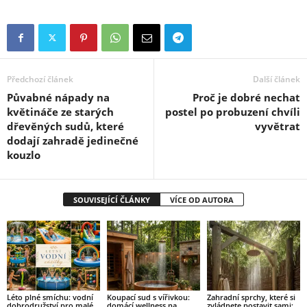
Předchozí článek
Další článek
Půvabné nápady na
Proč je dobré nechat
květináče ze starých
postel po probuzení chvíli
dřevěných sudů, které
vyvětrat
dodají zahradě jedinečné
kouzlo
SOUVISEJÍCÍ ČLÁNKY
VÍCE OD AUTORA
Léto plné smíchu: vodní
Koupací sud s vířivkou:
Zahradní sprchy, které si
dobrodružství pro malé
domácí wellness na
zvládnete postavit sami: