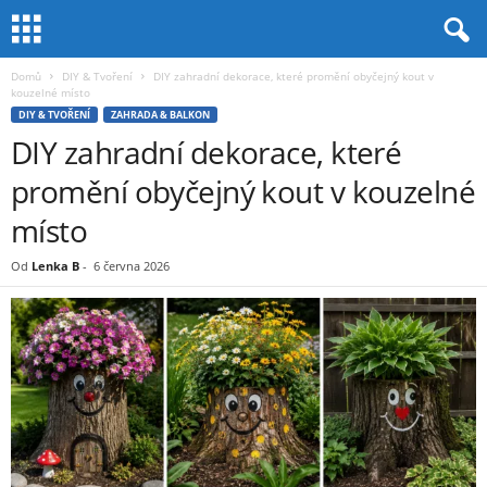
Domů
DIY & Tvoření
DIY zahradní dekorace, které promění obyčejný kout v
kouzelné místo
DIY & TVOŘENÍ
ZAHRADA & BALKON
DIY zahradní dekorace, které
promění obyčejný kout v kouzelné
místo
Od
Lenka B
-
6 června 2026