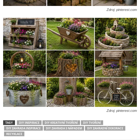
Zdroj: pinterest.com
Zdroj: pinterest.com
TAGY
DIY INSPIRACE
DIY KREATIVNÍ TVOŘENÍ
DIY TVOŘENÍ
DIY ZAHRADA INSPIRACE
DIY ZAHRADA S NÁPADEM
DIY ZAHRADNÍ DEKORACE
RECYKLACE