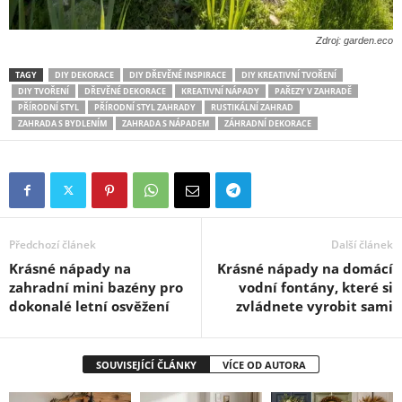
Zdroj: garden.eco
TAGY
DIY DEKORACE
DIY DŘEVĚNÉ INSPIRACE
DIY KREATIVNÍ TVOŘENÍ
DIY TVOŘENÍ
DŘEVĚNÉ DEKORACE
KREATIVNÍ NÁPADY
PAŘEZY V ZAHRADĚ
PŘÍRODNÍ STYL
PŘÍRODNÍ STYL ZAHRADY
RUSTIKÁLNÍ ZAHRAD
ZAHRADA S BYDLENÍM
ZAHRADA S NÁPADEM
ZÁHRADNÍ DEKORACE
Předchozí článek
Další článek
Krásné nápady na
Krásné nápady na domácí
zahradní mini bazény pro
vodní fontány, které si
dokonalé letní osvěžení
zvládnete vyrobit sami
SOUVISEJÍCÍ ČLÁNKY
VÍCE OD AUTORA