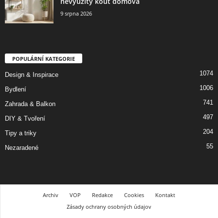
nevyužitý kout domova
9 srpna 2026
POPULÁRNÍ KATEGORIE
1074
Design & Inspirace
1006
Bydlení
741
Zahrada & Balkon
497
DIY & Tvoření
204
Tipy a triky
55
Nezaradené
Archiv
VOP
Redakce
Cookies
Kontakt
Zásady ochrany osobných údajov