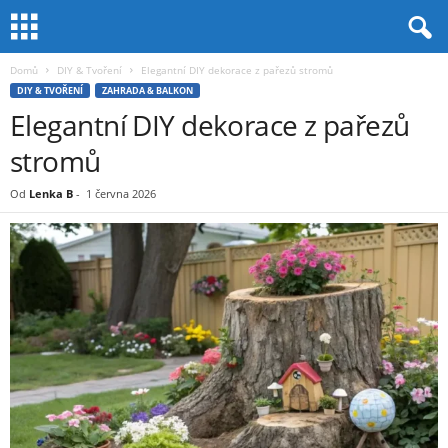
Domů
DIY & Tvoření
Elegantní DIY dekorace z pařezů stromů
DIY & TVOŘENÍ
ZAHRADA & BALKON
Elegantní DIY dekorace z pařezů
stromů
Od
Lenka B
-
1 června 2026