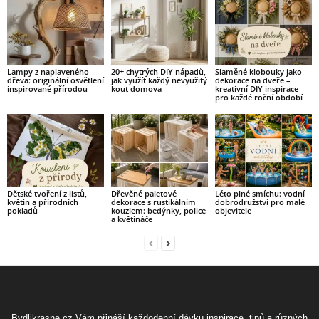
Lampy z naplaveného
20+ chytrých DIY nápadů,
Slaměné klobouky jako
dřeva: originální osvětlení
jak využít každý nevyužitý
dekorace na dveře –
inspirované přírodou
kout domova
kreativní DIY inspirace
pro každé roční období
Dětské tvoření z listů,
Dřevěné paletové
Léto plné smíchu: vodní
květin a přírodních
dekorace s rustikálním
dobrodružství pro malé
pokladů
kouzlem: bedýnky, police
objevitele
a květináče
Bydlikrasne.cz Vám přináší každodenní dávku inspirace, tipů a různých