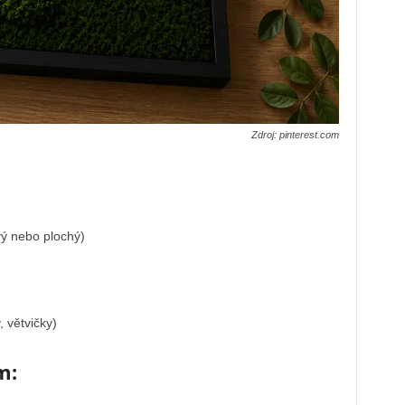
Zdroj: pinterest.com
vý nebo plochý)
 větvičky)
m: