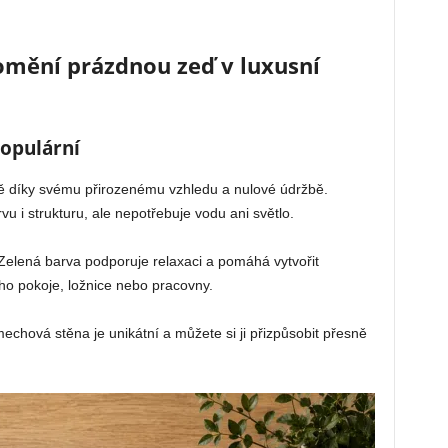
omění prázdnou zeď v luxusní
populární
ně díky svému přirozenému vzhledu a nulové údržbě.
u i strukturu, ale nepotřebuje vodu ani světlo.
Zelená barva podporuje relaxaci a pomáhá vytvořit
ho pokoje, ložnice nebo pracovny.
echová stěna je unikátní a můžete si ji přizpůsobit přesně