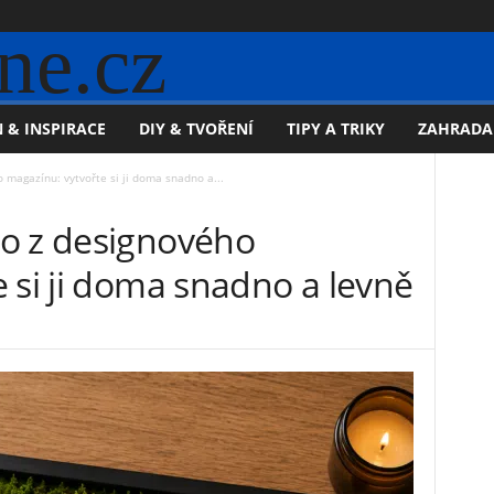
ne.cz
 & INSPIRACE
DIY & TVOŘENÍ
TIPY A TRIKY
ZAHRADA
magazínu: vytvořte si ji doma snadno a...
o z designového
 si ji doma snadno a levně