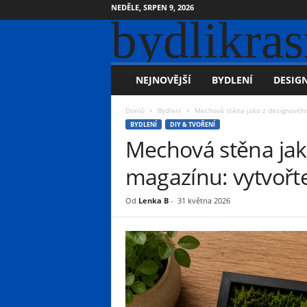
NEDĚLE, SRPEN 9, 2026
bydlikras
NEJNOVĚJŠÍ
BYDLENÍ
DESIGN
Domů
Bydlení
Mechová stěna jako z designového 
BYDLENÍ
DIY & TVOŘENÍ
Mechová stěna jak
magazínu: vytvořte
Od
Lenka B
-
31 května 2026