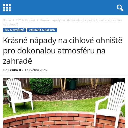
Domů
DIY & Tvoření
Krásné nápady na cihlové ohniště pro dokonalou atmosféru
na zahradě
DIY & TVOŘENÍ
ZAHRADA & BALKON
Krásné nápady na cihlové ohniště
pro dokonalou atmosféru na
zahradě
Od
Lenka B
-
17 května 2026